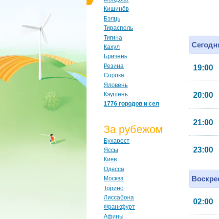
Кишинёв
Бэлць
Тирасполь
Тигина
Сегодня
Кахул
Бричень
Резина
19:00
Сорока
Яловень
Кэушень
20:00
1776 городов и сел
21:00
За рубежом
Бухарест
23:00
Яссы
Киев
Одесса
Воскрес
Москва
Торино
Лиссабона
02:00
Франкфурт
Афины