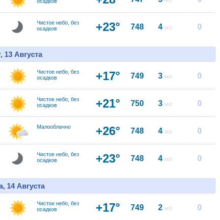
м/с
осадков
Чистое небо, без
+23°
748
4
0
м/с
осадков
, 13 Августа
Чистое небо, без
+17°
749
3
0
м/с
осадков
Чистое небо, без
+21°
750
3
0
м/с
осадков
Малооблачно
+26°
748
4
0
м/с
Чистое небо, без
+23°
748
4
0
м/с
осадков
, 14 Августа
Чистое небо, без
+17°
749
2
0
м/с
осадков