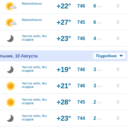
Малооблачно
+22°
746
6
0
м/с
Малооблачно
+27°
745
6
0
м/с
Чистое небо, без
+23°
746
4
0
м/с
осадков
льник, 10 Августа
Подробнее
Чистое небо, без
+19°
746
3
0
м/с
осадков
Чистое небо, без
+21°
746
3
0
м/с
осадков
Чистое небо, без
+28°
745
2
0
м/с
осадков
Чистое небо, без
+23°
744
2
0
м/с
осадков