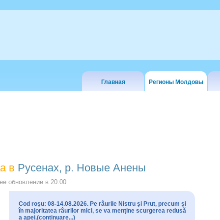
Главная
Регионы Молдовы
а в
Русенах, р. Новые Анены
е обновление в
20:00
Cod roșu: 08-14.08.2026. Pe râurile Nistru și Prut, precum și
în majoritatea râurilor mici, se va menține scurgerea redusă
a apei.(continuare...)