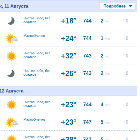
, 11 Августа
Подробнее
Чистое небо, без
+18°
744
2
0
м/с
осадков
Малооблачно
+24°
744
1
0
м/с
Чистое небо, без
+32°
743
2
0
м/с
осадков
Чистое небо, без
+26°
743
2
0
м/с
осадков
12 Августа
Чистое небо, без
+23°
744
4
0
м/с
осадков
Малооблачно
+23°
747
5
0
м/с
Чистое небо, без
+28°
747
5
0