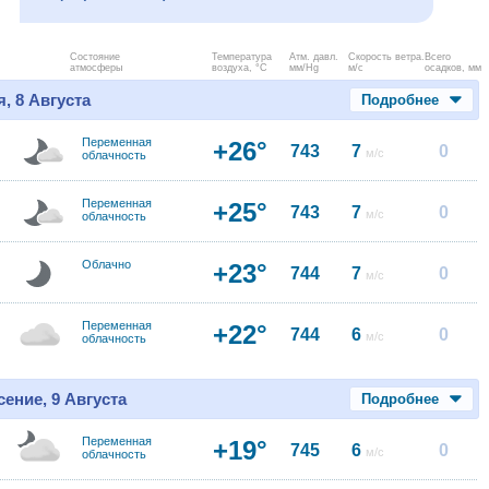
Состояние
Температура
Атм. давл.
Скорость ветра.
Всего
атмосферы
воздуха, °C
мм/Hg
м/с
осадков, мм
, 8 Августа
Подробнее
Переменная
+26°
743
7
0
м/с
облачность
Переменная
+25°
743
7
0
м/с
облачность
Облачно
+23°
744
7
0
м/с
Переменная
+22°
744
6
0
м/с
облачность
ение, 9 Августа
Подробнее
Переменная
+19°
745
6
0
м/с
облачность