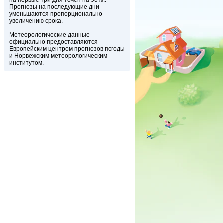
на первые три дня точен на 90%..
Прогнозы на последующие дни
уменьшаются пропорционально
увеличению срока.
Метеорологические данные
официально предоставляются
Европейским центром прогнозов погоды
и Норвежским метеорологическим
институтом.