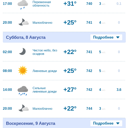
+31°
Переменная
17:00
740
3
0.1
м/с
облачность
+25°
20:00
741
4
0
Малооблачно
м/с
Суббота, 8 Августа
Подробнее
+22°
Чистое небо, без
02:00
741
5
0
м/с
осадков
+25°
08:00
742
5
0
Ливневые дожди
м/с
+27°
Сильные
14:00
742
4
3.6
м/с
ливневые дожди
+22°
20:00
744
3
0
Малооблачно
м/с
Воскресение, 9 Августа
Подробнее