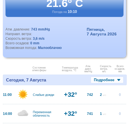
21.6° C
10:10
Погода на
Пятница,
Атм. давление:
743 mm/Hg
7 Августа 2026
Направл. ветра:
Скорость ветра:
3,6 m/s
Всего осадков:
0 mm
Возможная погода:
Малооблачно
Атм.
Скорость
Всего
Состояние
Температура
давл.
ветра.
осадков,
атмосферы
воздуха, °C
мм/Hg
м/с
мм
Сегодня, 7 Августа
Подробнее
+32°
11:00
742
2
0
Слабые дожди
м/с
+32°
Переменная
14:00
741
1
0
м/с
облачность