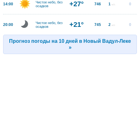
+27°
Чистое небо, без
14:00
746
1
0
м/с
осадков
+21°
Чистое небо, без
20:00
745
2
0
м/с
осадков
Прогноз погоды на 10 дней в Новый Вадул-Леке
»