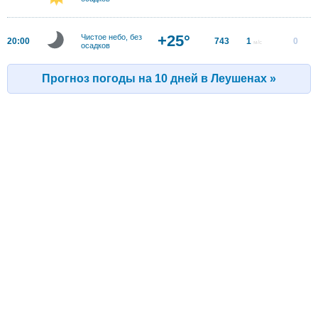
+25°
Чистое небо, без
20:00
743
1
0
м/с
осадков
Прогноз погоды на 10 дней в Леушенах »