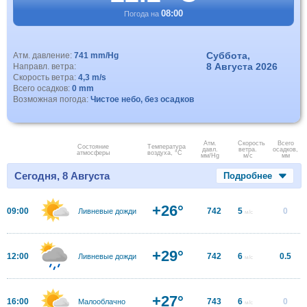
08:00
Погода на
Суббота,
Атм. давление:
741 mm/Hg
8 Августа 2026
Направл. ветра:
Скорость ветра:
4,3 m/s
Всего осадков:
0 mm
Возможная погода:
Чистое небо, без осадков
Атм.
Скорость
Всего
Состояние
Температура
давл.
ветра.
осадков,
атмосферы
воздуха, °C
мм/Hg
м/с
мм
Сегодня, 8 Августа
Подробнее
+26°
09:00
742
5
0
Ливневые дожди
м/с
+29°
12:00
742
6
0.5
Ливневые дожди
м/с
+27°
16:00
743
6
0
Малооблачно
м/с