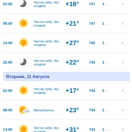
+16°
Чистое небо, без
02:00
747
3
0
м/с
осадков
+21°
Чистое небо, без
08:00
747
1
0
м/с
осадков
+27°
Чистое небо, без
14:00
745
2
0
м/с
осадков
+22°
Чистое небо, без
20:00
744
2
0
м/с
осадков
Вторник, 11 Августа
+17°
Чистое небо, без
02:00
744
0
0
м/с
осадков
+23°
08:00
744
1
0
Малооблачно
м/с
+31°
Чистое небо, без
14:00
743
1
0
м/с
осадков