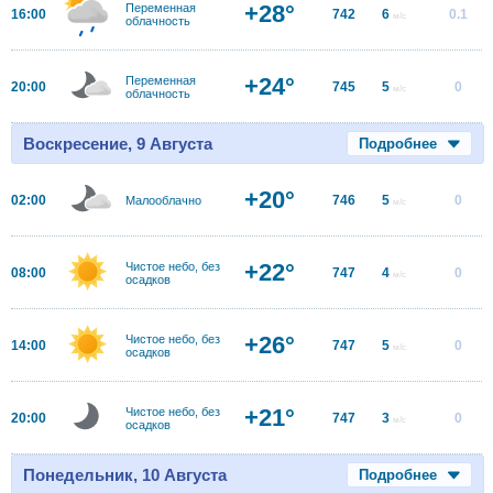
+28°
Переменная
16:00
742
6
0.1
м/с
облачность
+24°
Переменная
20:00
745
5
0
м/с
облачность
Воскресение, 9 Августа
Подробнее
+20°
02:00
746
5
0
Малооблачно
м/с
+22°
Чистое небо, без
08:00
747
4
0
м/с
осадков
+26°
Чистое небо, без
14:00
747
5
0
м/с
осадков
+21°
Чистое небо, без
20:00
747
3
0
м/с
осадков
Понедельник, 10 Августа
Подробнее