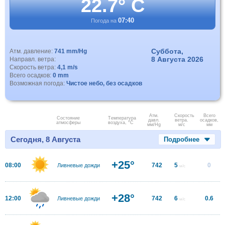
22.7° C
07:40
Погода на
Суббота,
Атм. давление:
741 mm/Hg
8 Августа 2026
Направл. ветра:
Скорость ветра:
4,1 m/s
Всего осадков:
0 mm
Возможная погода:
Чистое небо, без осадков
Атм.
Скорость
Всего
Состояние
Температура
давл.
ветра.
осадков,
атмосферы
воздуха, °C
мм/Hg
м/с
мм
Сегодня, 8 Августа
Подробнее
+25°
08:00
742
5
0
Ливневые дожди
м/с
+28°
12:00
742
6
0.6
Ливневые дожди
м/с