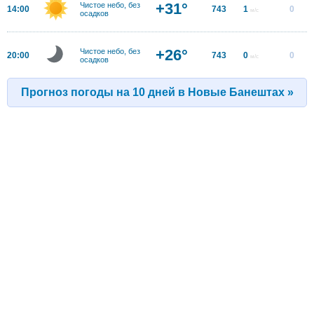
+31°
Чистое небо, без
14:00
743
1
0
м/с
осадков
+26°
Чистое небо, без
20:00
743
0
0
м/с
осадков
Прогноз погоды на 10 дней в Новые Банештах »