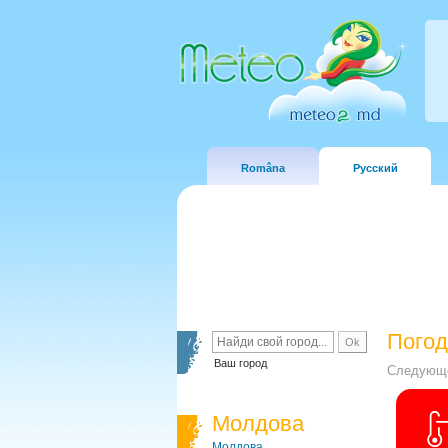
Româna
Русский
Погод
Ваш город
Следующе
Молдова
Молдова