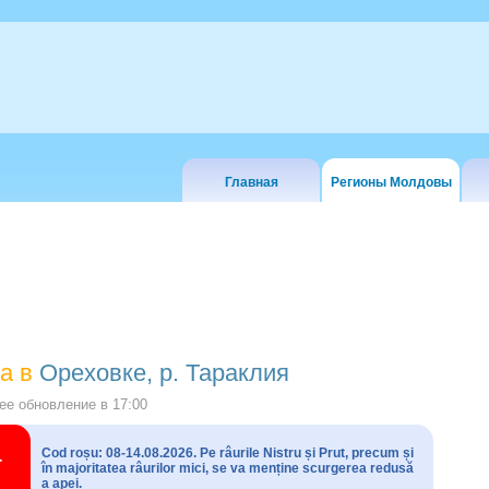
Главная
Регионы Молдовы
а в
Ореховке, р. Тараклия
е обновление в
17:00
Cod roșu: 08-14.08.2026. Pe râurile Nistru și Prut, precum și
în majoritatea râurilor mici, se va menține scurgerea redusă
a apei.