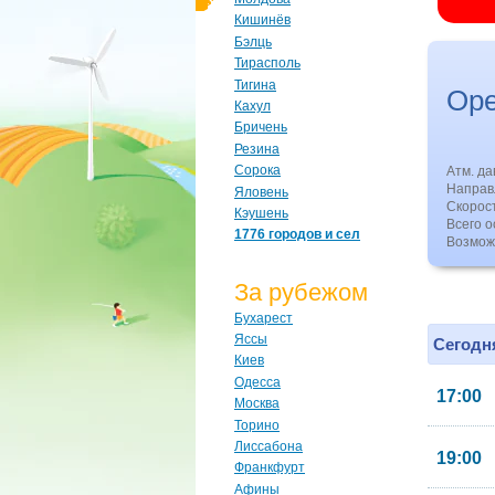
Кишинёв
Бэлць
Тирасполь
Тигина
Оре
Кахул
Бричень
Резина
Сорока
Атм. д
Направл
Яловень
Скорос
Кэушень
Всего о
1776 городов и сел
Возмож
За рубежом
Бухарест
Яссы
Сегодня
Киев
Одесса
17:00
Москва
Торино
Лиссабона
19:00
Франкфурт
Афины