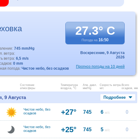
ховка
27.3° C
16:50
Погода на
авление:
745 mm/Hg
Воскресение,
9 Августа
. ветра:
2026
ть ветра:
6,5 m/s
садков:
0 mm
Прогноз погоды на 10 дней
ная погода:
Чистое небо, без осадков
Состояние
Температура
Атм. давл.
Скорость ветра.
Всего
атмосферы
воздуха, °C
мм/Hg
м/с
осадков, мм
, 9 Августа
Подробнее
Чистое небо, без
+27°
745
6
0
м/с
осадков
Чистое небо, без
+25°
745
5
0
м/с
осадков