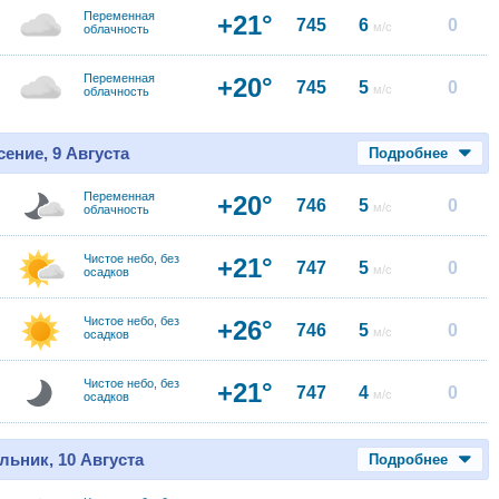
Переменная
+21°
745
6
0
м/с
облачность
Переменная
+20°
745
5
0
м/с
облачность
ение, 9 Августа
Подробнее
Переменная
+20°
746
5
0
м/с
облачность
Чистое небо, без
+21°
747
5
0
м/с
осадков
Чистое небо, без
+26°
746
5
0
м/с
осадков
Чистое небо, без
+21°
747
4
0
м/с
осадков
льник, 10 Августа
Подробнее