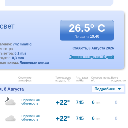
свет
26.5° C
19:40
Погода на
авление:
742 mm/Hg
Суббота,
8 Августа 2026
. ветра:
ть ветра:
6,1 m/s
Прогноз погоды на 10 дней
садков:
0,3 mm
ная погода:
Ливневые дожди
Состояние
Температура
Атм. давл.
Скорость ветра.
Всего
атмосферы
воздуха, °C
мм/Hg
м/с
осадков, мм
, 8 Августа
Подробнее
Переменная
+22°
745
6
0
м/с
облачность
Переменная
+22°
745
6
0
м/с
облачность