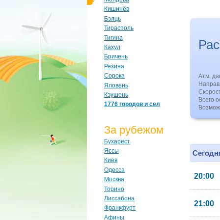
Кишинёв
Бэлць
Тирасполь
Тигина
Рас
Кахул
Бричень
Резина
Сорока
Атм. д
Направл
Яловень
Скорос
Кэушень
Всего о
1776 городов и сел
Возмож
За рубежом
Бухарест
Яссы
Сегодня
Киев
Одесса
20:00
Москва
Торино
Лиссабона
21:00
Франкфурт
Афины