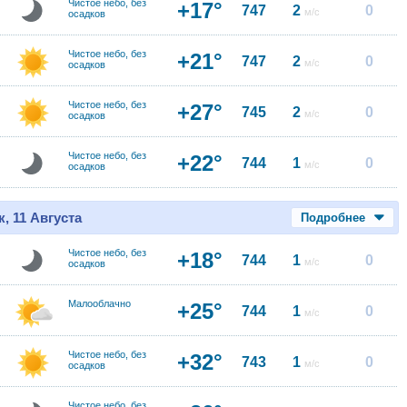
Чистое небо, без
+17°
747
2
0
м/с
осадков
Чистое небо, без
+21°
747
2
0
м/с
осадков
Чистое небо, без
+27°
745
2
0
м/с
осадков
Чистое небо, без
+22°
744
1
0
м/с
осадков
, 11 Августа
Подробнее
Чистое небо, без
+18°
744
1
0
м/с
осадков
Малооблачно
+25°
744
1
0
м/с
Чистое небо, без
+32°
743
1
0
м/с
осадков
Чистое небо, без