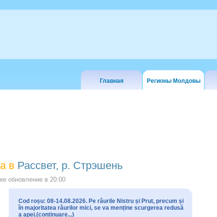
Главная
Регионы Молдовы
а в
Рассвет, р. Стрэшень
е обновление в
20:00
Cod roșu: 08-14.08.2026. Pe râurile Nistru și Prut, precum și
în majoritatea râurilor mici, se va menține scurgerea redusă
a apei.(continuare...)