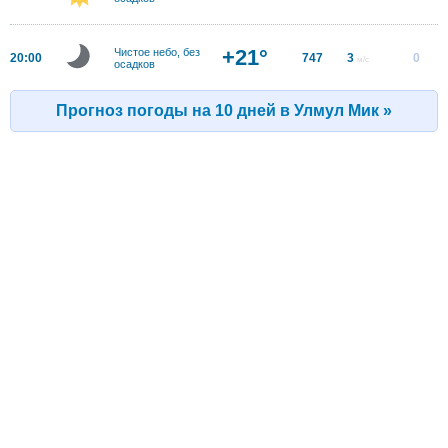
+21°
Чистое небо, без
20:00
747
3
0
м/с
осадков
Прогноз погоды на 10 дней в Улмул Мик »