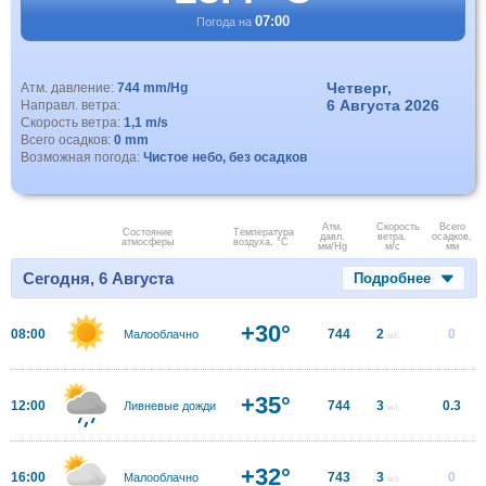
07:00
Погода на
Четверг,
Атм. давление:
744 mm/Hg
6 Августа 2026
Направл. ветра:
Скорость ветра:
1,1 m/s
Всего осадков:
0 mm
Возможная погода:
Чистое небо, без осадков
Атм.
Скорость
Всего
Состояние
Температура
давл.
ветра.
осадков,
атмосферы
воздуха, °C
мм/Hg
м/с
мм
Сегодня, 6 Августа
Подробнее
+30°
08:00
744
2
0
Малооблачно
м/с
+35°
12:00
744
3
0.3
Ливневые дожди
м/с
+32°
16:00
743
3
0
Малооблачно
м/с