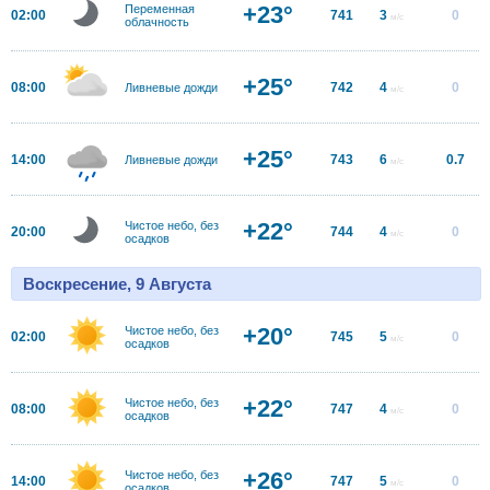
+23°
Переменная
02:00
741
3
0
м/с
облачность
+25°
08:00
742
4
0
Ливневые дожди
м/с
+25°
14:00
743
6
0.7
Ливневые дожди
м/с
+22°
Чистое небо, без
20:00
744
4
0
м/с
осадков
Воскресение, 9 Августа
+20°
Чистое небо, без
02:00
745
5
0
м/с
осадков
+22°
Чистое небо, без
08:00
747
4
0
м/с
осадков
+26°
Чистое небо, без
14:00
747
5
0
м/с
осадков