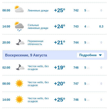
+25°
08:00
742
5
0
Ливневые дожди
м/с
+24°
Сильные
14:00
743
4
0.3
м/с
ливневые дожди
+21°
Переменная
20:00
744
5
0
м/с
облачность
Воскресение, 9 Августа
Подробнее
+19°
Чистое небо, без
02:00
746
5
0
м/с
осадков
+20°
Чистое небо, без
08:00
747
5
0
м/с
осадков
+25°
Чистое небо, без
14:00
746
5
0
м/с
осадков