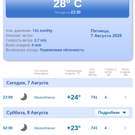
28° C
23:30
Погода на
Пятница,
Атм. давление:
741 mm/Hg
7 Августа 2026
Направл. ветра:
Скорость ветра:
2,7 m/s
Всего осадков:
0 mm
Возможная погода:
Переменная облачность
Атм.
Скорость
Всего
Состояние
Температура
давл.
ветра.
осадков,
атмосферы
воздуха, °C
мм/Hg
м/с
мм
Сегодня, 7 Августа
+24°
23:00
741
4
0
Малооблачно
м/с
Суббота, 8 Августа
Подробнее
+23°
02:00
741
4
0
Малооблачно
м/с