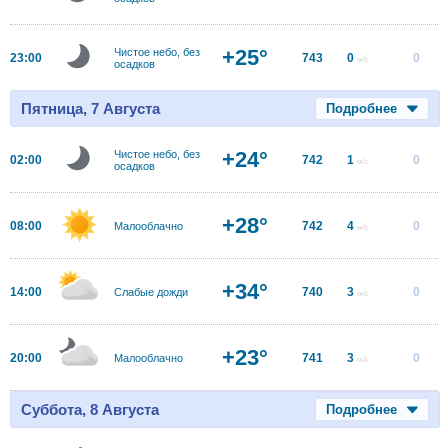
+25°
Чистое небо, без
23:00
743
0
0
м/с
осадков
Пятница, 7 Августа
Подробнее
+24°
Чистое небо, без
02:00
742
1
0
м/с
осадков
+28°
08:00
742
4
0
Малооблачно
м/с
+34°
14:00
740
3
0
Слабые дожди
м/с
+23°
20:00
741
3
0
Малооблачно
м/с
Суббота, 8 Августа
Подробнее