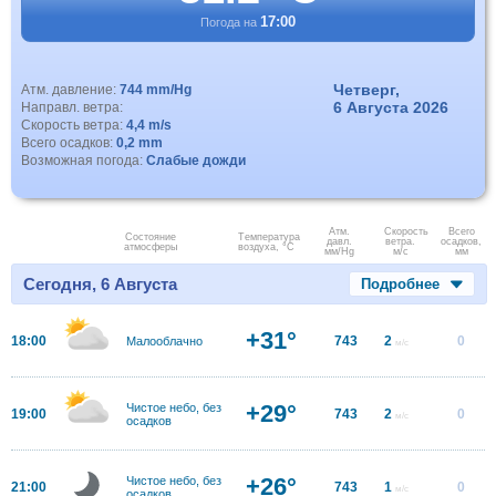
17:00
Погода на
Четверг,
Атм. давление:
744 mm/Hg
6 Августа 2026
Направл. ветра:
Скорость ветра:
4,4 m/s
Всего осадков:
0,2 mm
Возможная погода:
Слабые дожди
Атм.
Скорость
Всего
Состояние
Температура
давл.
ветра.
осадков,
атмосферы
воздуха, °C
мм/Hg
м/с
мм
Сегодня, 6 Августа
Подробнее
+31°
18:00
743
2
0
Малооблачно
м/с
+29°
Чистое небо, без
19:00
743
2
0
м/с
осадков
+26°
Чистое небо, без
21:00
743
1
0
м/с
осадков