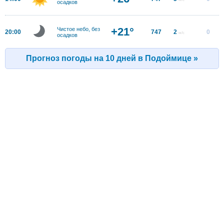
осадков
+21°
Чистое небо, без
20:00
747
2
0
м/с
осадков
Прогноз погоды на 10 дней в Подоймице »