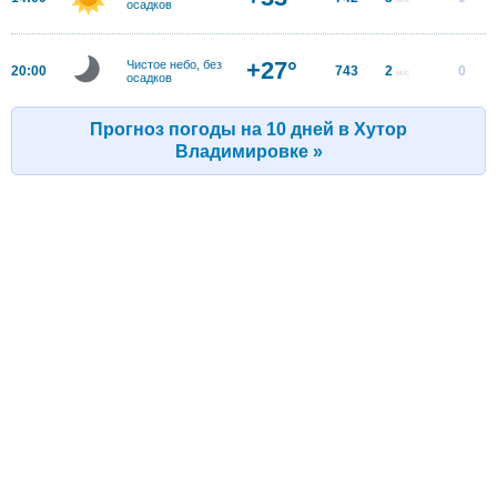
осадков
+27°
Чистое небо, без
20:00
743
2
0
м/с
осадков
Прогноз погоды на 10 дней в Хутор
Владимировке »