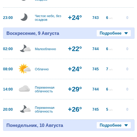
+24°
Чистое небо, без
23:00
743
6
0
м/с
осадков
Воскресение, 9 Августа
Подробнее
+22°
02:00
744
6
0
Малооблачно
м/с
+24°
08:00
745
7
0
Облачно
м/с
+29°
Переменная
14:00
744
6
0
м/с
облачность
+26°
Переменная
20:00
745
5
0
м/с
облачность
Понедельник, 10 Августа
Подробнее