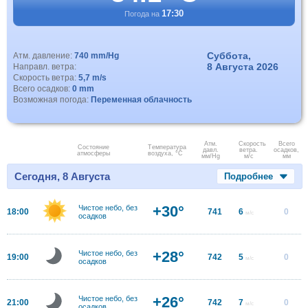
17:30
Погода на
Суббота,
Атм. давление:
740 mm/Hg
8 Августа 2026
Направл. ветра:
Скорость ветра:
5,7 m/s
Всего осадков:
0 mm
Возможная погода:
Переменная облачность
Атм.
Скорость
Всего
Состояние
Температура
давл.
ветра.
осадков,
атмосферы
воздуха, °C
мм/Hg
м/с
мм
Сегодня, 8 Августа
Подробнее
+30°
Чистое небо, без
18:00
741
6
0
м/с
осадков
+28°
Чистое небо, без
19:00
742
5
0
м/с
осадков
+26°
Чистое небо, без
21:00
742
7
0
м/с
осадков