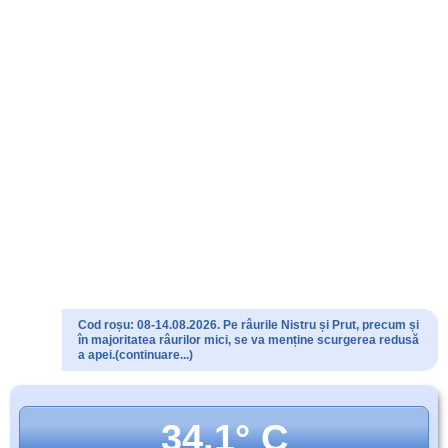
Cod roșu: 08-14.08.2026. Pe râurile Nistru și Prut, precum și
în majoritatea râurilor mici, se va menține scurgerea redusă
a apei.(continuare...)
34.1° C