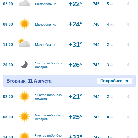
+22°
02:00
745
5
0
Малооблачно
м/с
+24°
08:00
746
4
0
Малооблачно
м/с
+31°
14:00
744
2
0
Малооблачно
м/с
+26°
Чистое небо, без
20:00
743
3
0
м/с
осадков
Вторник, 11 Августа
Подробнее
+21°
Чистое небо, без
02:00
744
2
0
м/с
осадков
+25°
Чистое небо, без
08:00
743
0
0
м/с
осадков
+33°
Чистое небо, без
14:00
742
3
0
м/с