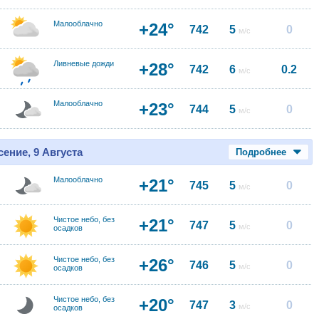
Малооблачно
+24°
742
5
0
м/с
Ливневые дожди
+28°
742
6
0.2
м/с
Малооблачно
+23°
744
5
0
м/с
ение, 9 Августа
Подробнее
Малооблачно
+21°
745
5
0
м/с
Чистое небо, без
+21°
747
5
0
м/с
осадков
Чистое небо, без
+26°
746
5
0
м/с
осадков
Чистое небо, без
+20°
747
3
0
м/с
осадков