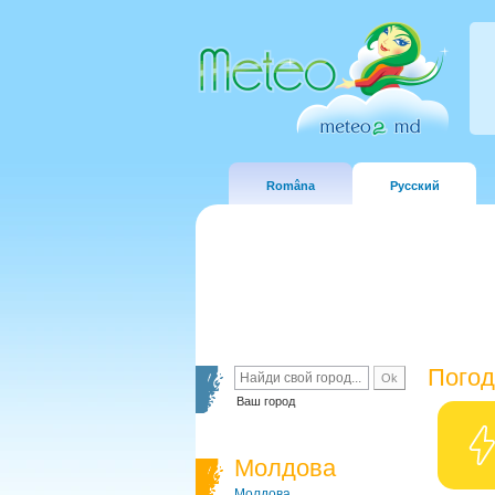
Româna
Русский
Погод
Ваш город
Молдова
Молдова