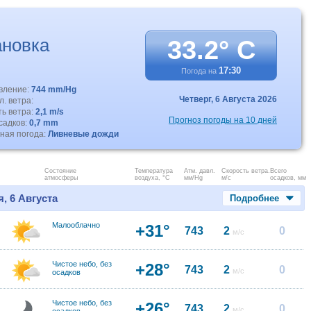
новка
33.2° C
17:30
Погода на
авление:
744 mm/Hg
Четверг,
6 Августа 2026
. ветра:
ть ветра:
2,1 m/s
Прогноз погоды на 10 дней
садков:
0,7 mm
ная погода:
Ливневые дожди
Состояние
Температура
Атм. давл.
Скорость ветра.
Всего
атмосферы
воздуха, °C
мм/Hg
м/с
осадков, мм
, 6 Августа
Подробнее
Малооблачно
+31°
743
2
0
м/с
Чистое небо, без
+28°
743
2
0
м/с
осадков
Чистое небо, без
+26°
743
2
0
м/с