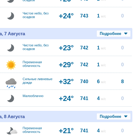
осадков
Чистое небо, без
+24°
743
1
0
м/с
осадков
, 7 Августа
Подробнее
Чистое небо, без
+23°
742
1
0
м/с
осадков
Переменная
+29°
742
1
0
м/с
облачность
Сильные ливневые
+32°
740
6
8
м/с
дожди
Малооблачно
+24°
741
4
0
м/с
, 8 Августа
Подробнее
Переменная
+21°
741
4
0
м/с
облачность