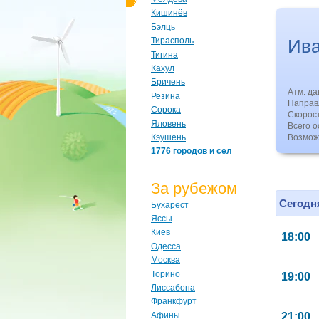
Кишинёв
Бэлць
Ива
Тирасполь
Тигина
Кахул
Бричень
Атм. д
Резина
Направл
Сорока
Скорос
Яловень
Всего о
Кэушень
Возмож
1776 городов и сел
За рубежом
Сегодня
Бухарест
Яссы
Киев
18:00
Одесса
Москва
Торино
19:00
Лиссабона
Франкфурт
Афины
21:00