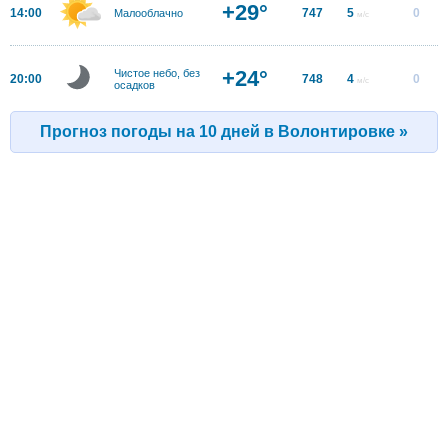
+29°
14:00
747
5
0
Малооблачно
м/с
+24°
Чистое небо, без
20:00
748
4
0
м/с
осадков
Прогноз погоды на 10 дней в Волонтировке »