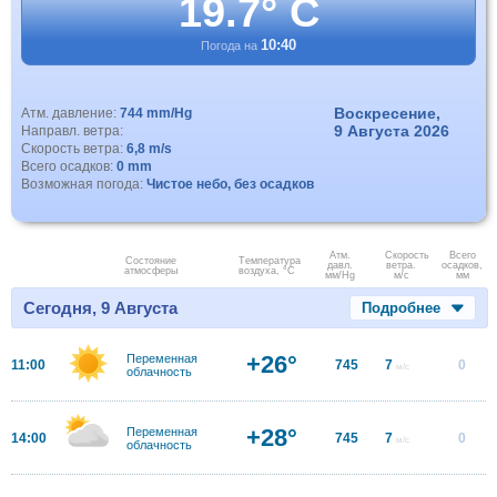
19.7° C
10:40
Погода на
Воскресение,
Атм. давление:
744 mm/Hg
9 Августа 2026
Направл. ветра:
Скорость ветра:
6,8 m/s
Всего осадков:
0 mm
Возможная погода:
Чистое небо, без осадков
Атм.
Скорость
Всего
Состояние
Температура
давл.
ветра.
осадков,
атмосферы
воздуха, °C
мм/Hg
м/с
мм
Сегодня, 9 Августа
Подробнее
+26°
Переменная
11:00
745
7
0
м/с
облачность
+28°
Переменная
14:00
745
7
0
м/с
облачность