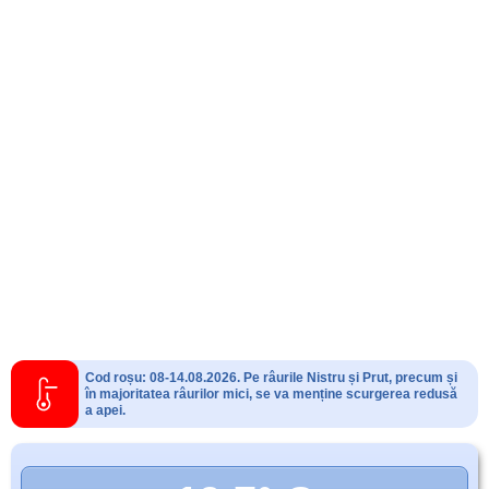
Cod roșu: 08-14.08.2026. Pe râurile Nistru și Prut, precum și
în majoritatea râurilor mici, se va menține scurgerea redusă
a apei.