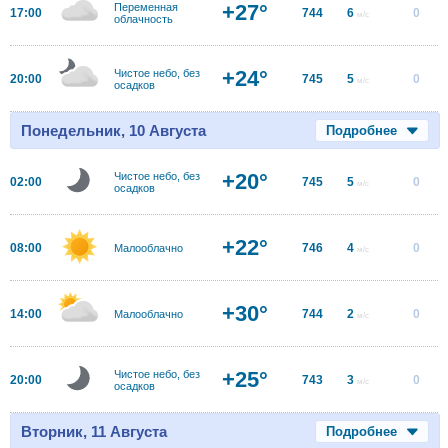
+27°
Переменная
17:00
744
6
0
м/с
облачность
+24°
Чистое небо, без
20:00
745
5
0
м/с
осадков
Понедельник, 10 Августа
Подробнее
+20°
Чистое небо, без
02:00
745
5
0
м/с
осадков
+22°
08:00
746
4
0
Малооблачно
м/с
+30°
14:00
744
2
0
Малооблачно
м/с
+25°
Чистое небо, без
20:00
743
3
0
м/с
осадков
Вторник, 11 Августа
Подробнее