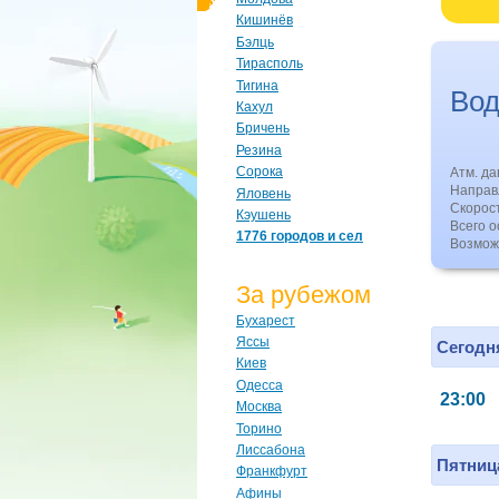
Кишинёв
Бэлць
Тирасполь
Тигина
Во
Кахул
Бричень
Резина
Сорока
Атм. д
Направл
Яловень
Скорос
Кэушень
Всего о
1776 городов и сел
Возмож
За рубежом
Бухарест
Яссы
Сегодня
Киев
Одесса
23:00
Москва
Торино
Лиссабона
Пятница
Франкфурт
Афины