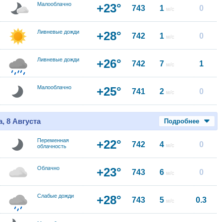
Малооблачно
+23°
743
1
0
м/с
Ливневые дожди
+28°
742
1
0
м/с
Ливневые дожди
+26°
742
7
1
м/с
Малооблачно
+25°
741
2
0
м/с
, 8 Августа
Подробнее
Переменная
+22°
742
4
0
м/с
облачность
Облачно
+23°
743
6
0
м/с
Слабые дожди
+28°
743
5
0.3
м/с