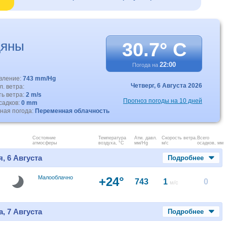
дяны
30.7° C
22:00
Погода на
авление:
743 mm/Hg
Четверг,
6 Августа 2026
. ветра:
ть ветра:
2 m/s
Прогноз погоды на 10 дней
садков:
0 mm
ная погода:
Переменная облачность
Состояние
Температура
Атм. давл.
Скорость ветра.
Всего
атмосферы
воздуха, °C
мм/Hg
м/с
осадков, мм
, 6 Августа
Подробнее
Малооблачно
+24°
743
1
0
м/с
, 7 Августа
Подробнее