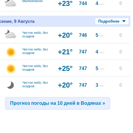
Малооблачно
+23°
744
4
0
м/с
ение, 9 Августа
Подробнее
Чистое небо, без
+20°
746
5
0
м/с
осадков
Чистое небо, без
+21°
747
4
0
м/с
осадков
Чистое небо, без
+25°
747
5
0
м/с
осадков
Чистое небо, без
+20°
747
3
0
м/с
осадков
Прогноз погоды на 10 дней в Водянах »