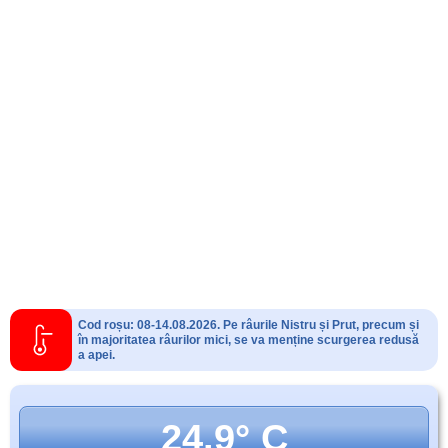
Cod roșu: 08-14.08.2026. Pe râurile Nistru și Prut, precum și
în majoritatea râurilor mici, se va menține scurgerea redusă
a apei.
24.9° C