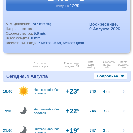
17:30
Погода на
Воскресение,
Атм. давление:
747 mm/Hg
9 Августа 2026
Направл. ветра:
Скорость ветра:
5,6 m/s
Всего осадков:
0 mm
Возможная погода:
Чистое небо, без осадков
Атм.
Скорость
Всего
Состояние
Температура
давл.
ветра.
осадков,
атмосферы
воздуха, °C
мм/Hg
м/с
мм
Сегодня, 9 Августа
Подробнее
+23°
Чистое небо, без
18:00
746
4
0
м/с
осадков
+22°
Чистое небо, без
19:00
746
3
0
м/с
осадков
+19°
Чистое небо, без
21:00
747
3
0
м/с
осадков