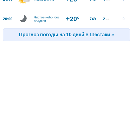
+20°
Чистое небо, без
20:00
749
2
0
м/с
осадков
Прогноз погоды на 10 дней в Шестаки »