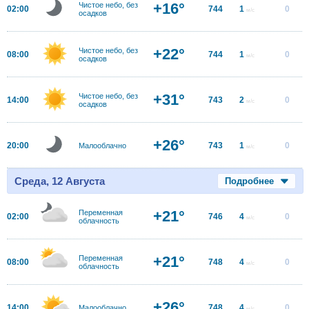
+16°
Чистое небо, без
02:00
744
1
0
м/с
осадков
+22°
Чистое небо, без
08:00
744
1
0
м/с
осадков
+31°
Чистое небо, без
14:00
743
2
0
м/с
осадков
+26°
20:00
743
1
0
Малооблачно
м/с
Среда, 12 Августа
Подробнее
+21°
Переменная
02:00
746
4
0
м/с
облачность
+21°
Переменная
08:00
748
4
0
м/с
облачность
+26°
14:00
748
4
0
Малооблачно
м/с