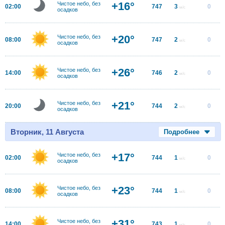
+16°
Чистое небо, без
02:00
747
3
0
м/с
осадков
+20°
Чистое небо, без
08:00
747
2
0
м/с
осадков
+26°
Чистое небо, без
14:00
746
2
0
м/с
осадков
+21°
Чистое небо, без
20:00
744
2
0
м/с
осадков
Вторник, 11 Августа
Подробнее
+17°
Чистое небо, без
02:00
744
1
0
м/с
осадков
+23°
Чистое небо, без
08:00
744
1
0
м/с
осадков
+31°
Чистое небо, без
14:00
743
1
0
м/с