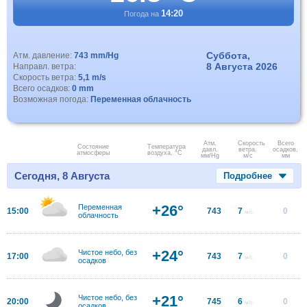
14:20
Погода на
Суббота,
Атм. давление:
743 mm/Hg
8 Августа 2026
Направл. ветра:
Скорость ветра:
5,1 m/s
Всего осадков:
0 mm
Возможная погода:
Переменная облачность
Атм.
Скорость
Всего
Состояние
Температура
давл.
ветра.
осадков,
атмосферы
воздуха, °C
мм/Hg
м/с
мм
Сегодня, 8 Августа
Подробнее
+26°
Переменная
15:00
743
7
0
м/с
облачность
+24°
Чистое небо, без
17:00
743
7
0
м/с
осадков
+21°
Чистое небо, без
20:00
745
6
0
м/с
осадков