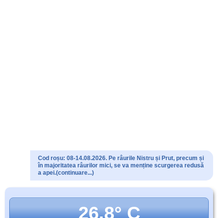
Cod roșu: 08-14.08.2026. Pe râurile Nistru și Prut, precum și
în majoritatea râurilor mici, se va menține scurgerea redusă
a apei.(continuare...)
26.8° C