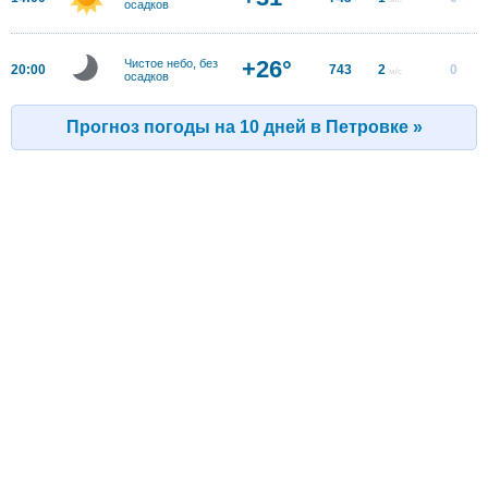
осадков
+26°
Чистое небо, без
20:00
743
2
0
м/с
осадков
Прогноз погоды на 10 дней в Петровке »