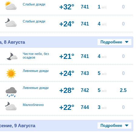
Слабые дожди
+32°
741
1
0
м/с
Слабые дожди
+24°
741
4
0
м/с
, 8 Августа
Подробнее
Чистое небо, без
+21°
741
4
0
м/с
осадков
Ливневые дожди
+24°
743
5
0
м/с
Ливневые дожди
+28°
742
5
2.5
м/с
Малооблачно
+22°
744
3
0
м/с
ение, 9 Августа
Подробнее