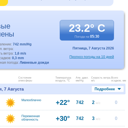
вые
23.2° C
пены
05:30
Погода на
авление:
742 mm/Hg
Пятница,
7 Августа 2026
. ветра:
ть ветра:
1,6 m/s
Прогноз погоды на 10 дней
садков:
0,3 mm
ная погода:
Ливневые дожди
Состояние
Температура
Атм. давл.
Скорость ветра.
Всего
атмосферы
воздуха, °C
мм/Hg
м/с
осадков, мм
, 7 Августа
Подробнее
Малооблачно
+22°
742
2
0
м/с
Переменная
+30°
742
3
0
м/с
облачность