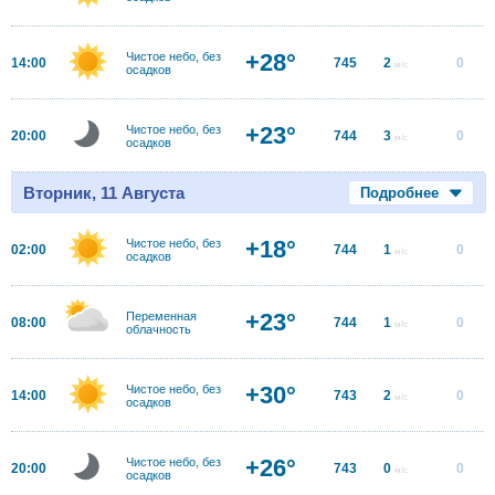
+28°
Чистое небо, без
14:00
745
2
0
м/с
осадков
+23°
Чистое небо, без
20:00
744
3
0
м/с
осадков
Вторник, 11 Августа
Подробнее
+18°
Чистое небо, без
02:00
744
1
0
м/с
осадков
+23°
Переменная
08:00
744
1
0
м/с
облачность
+30°
Чистое небо, без
14:00
743
2
0
м/с
осадков
+26°
Чистое небо, без
20:00
743
0
0
м/с
осадков