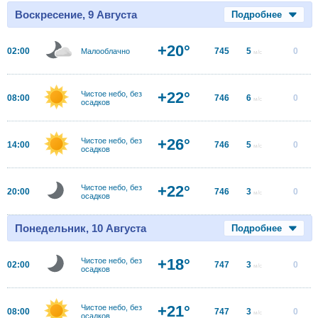
Воскресение, 9 Августа
Подробнее
+20°
02:00
745
5
0
Малооблачно
м/с
+22°
Чистое небо, без
08:00
746
6
0
м/с
осадков
+26°
Чистое небо, без
14:00
746
5
0
м/с
осадков
+22°
Чистое небо, без
20:00
746
3
0
м/с
осадков
Понедельник, 10 Августа
Подробнее
+18°
Чистое небо, без
02:00
747
3
0
м/с
осадков
+21°
Чистое небо, без
08:00
747
3
0
м/с
осадков