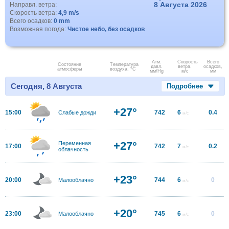
8 Августа 2026
Направл. ветра:
Скорость ветра:
4,9 m/s
Всего осадков:
0 mm
Возможная погода:
Чистое небо, без осадков
Атм.
Скорость
Всего
Состояние
Температура
давл.
ветра.
осадков,
атмосферы
воздуха, °C
мм/Hg
м/с
мм
Сегодня, 8 Августа
Подробнее
+27°
15:00
742
6
0.4
Слабые дожди
м/с
+27°
Переменная
17:00
742
7
0.2
м/с
облачность
+23°
20:00
744
6
0
Малооблачно
м/с
+20°
23:00
745
6
0
Малооблачно
м/с