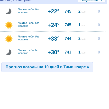
Чистое небо, без
+22°
745
2
0
м/с
осадков
Чистое небо, без
+24°
745
1
0
м/с
осадков
Чистое небо, без
+33°
744
2
0
м/с
осадков
Чистое небо, без
+30°
743
1
0
м/с
осадков
Прогноз погоды на 10 дней в Тимишоаре »