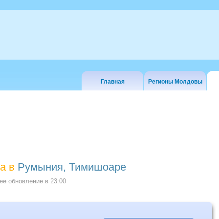
Главная
Регионы Молдовы
а в
Румыния, Тимишоаре
е обновление в
23:00