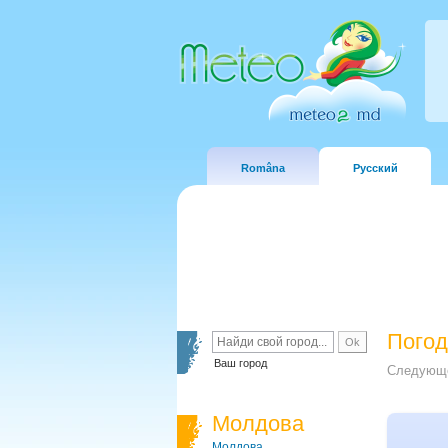
Româna
Русский
Погод
Ваш город
Следующе
Молдова
Молдова