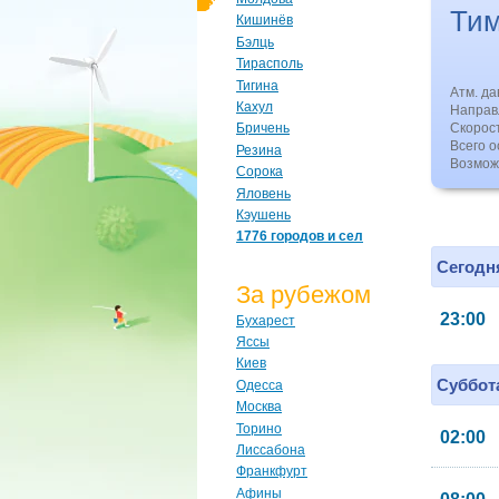
Ти
Кишинёв
Бэлць
Тирасполь
Тигина
Атм. д
Кахул
Направл
Скорос
Бричень
Всего о
Резина
Возмож
Сорока
Яловень
Кэушень
1776 городов и сел
Сегодня
За рубежом
23:00
Бухарест
Яссы
Киев
Суббота
Одесса
Москва
Торино
02:00
Лиссабона
Франкфурт
Афины