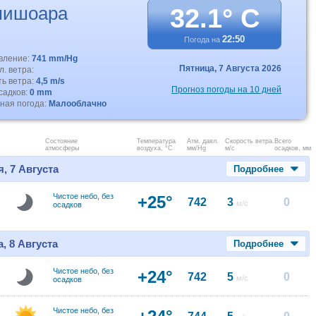
мишоара
32.1° C
22:50
Погода на
авление:
741 mm/Hg
Пятница,
7 Августа 2026
. ветра:
ть ветра:
4,5 m/s
Прогноз погоды на 10 дней
садков:
0 mm
ная погода:
Малооблачно
Состояние
Температура
Атм. давл.
Скорость ветра.
Всего
атмосферы
воздуха, °C
мм/Hg
м/с
осадков, мм
, 7 Августа
Подробнее
Чистое небо, без
+25°
742
3
0
м/с
осадков
, 8 Августа
Подробнее
Чистое небо, без
+24°
742
5
0
м/с
осадков
Чистое небо, без