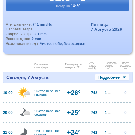
18:20
Погода на
Пятница,
Атм. давление:
741 mm/Hg
7 Августа 2026
Направл. ветра:
Скорость ветра:
2,1 m/s
Всего осадков:
0 mm
Возможная погода:
Чистое небо, без осадков
Атм.
Скорость
Всего
Состояние
Температура
давл.
ветра.
осадков,
атмосферы
воздуха, °C
мм/Hg
м/с
мм
Сегодня, 7 Августа
Подробнее
+26°
Чистое небо, без
19:00
742
4
0
м/с
осадков
+25°
Чистое небо, без
20:00
742
4
0
м/с
осадков
+24°
Чистое небо, без
21:00
742
4
0
м/с
осадков