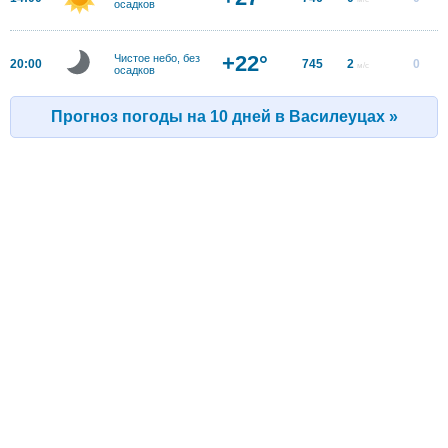
осадков
+22°
Чистое небо, без
20:00
745
2
0
м/с
осадков
Прогноз погоды на 10 дней в Василеуцах »