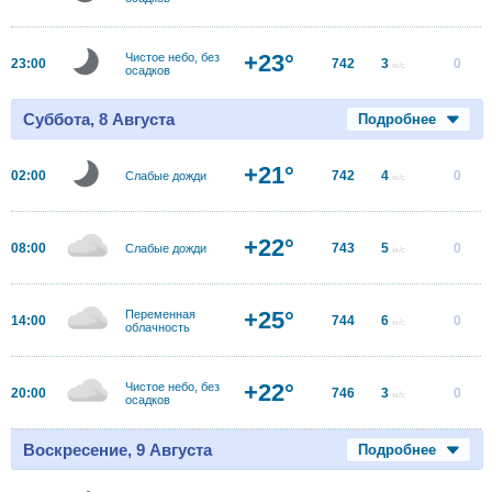
+23°
Чистое небо, без
23:00
742
3
0
м/с
осадков
Суббота, 8 Августа
Подробнее
+21°
02:00
742
4
0
Слабые дожди
м/с
+22°
08:00
743
5
0
Слабые дожди
м/с
+25°
Переменная
14:00
744
6
0
м/с
облачность
+22°
Чистое небо, без
20:00
746
3
0
м/с
осадков
Воскресение, 9 Августа
Подробнее