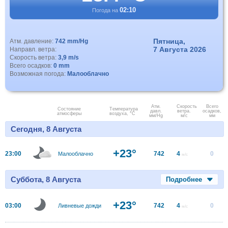
02:10
Погода на
Пятница,
Атм. давление:
742 mm/Hg
7 Августа 2026
Направл. ветра:
Скорость ветра:
3,9 m/s
Всего осадков:
0 mm
Возможная погода:
Малооблачно
Атм.
Скорость
Всего
Состояние
Температура
давл.
ветра.
осадков,
атмосферы
воздуха, °C
мм/Hg
м/с
мм
Сегодня, 8 Августа
+23°
23:00
742
4
0
Малооблачно
м/с
Суббота, 8 Августа
Подробнее
+23°
03:00
742
4
0
Ливневые дожди
м/с