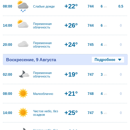
+22°
08:00
744
6
0.5
Слабые дожди
м/с
+26°
Переменная
14:00
744
6
0
м/с
облачность
+24°
Переменная
20:00
745
4
0
м/с
облачность
Воскресение, 9 Августа
Подробнее
+19°
Переменная
02:00
747
3
0
м/с
облачность
+21°
08:00
748
4
0
Малооблачно
м/с
+25°
Чистое небо, без
14:00
747
5
0
м/с
осадков