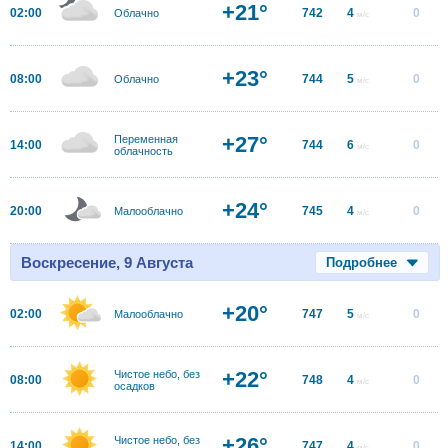
+21°
02:00
742
4
0
Облачно
м/с
+23°
08:00
744
5
0
Облачно
м/с
+27°
Переменная
14:00
744
6
0
м/с
облачность
+24°
20:00
745
4
0
Малооблачно
м/с
Воскресение, 9 Августа
Подробнее
+20°
02:00
747
5
0
Малооблачно
м/с
+22°
Чистое небо, без
08:00
748
4
0
м/с
осадков
+26°
Чистое небо, без
14:00
747
4
0
м/с