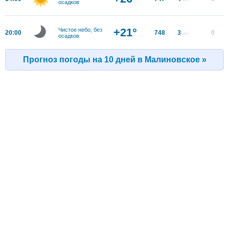
осадков
+21°
Чистое небо, без
20:00
748
3
0
м/с
осадков
Прогноз погоды на 10 дней в Малиновское »