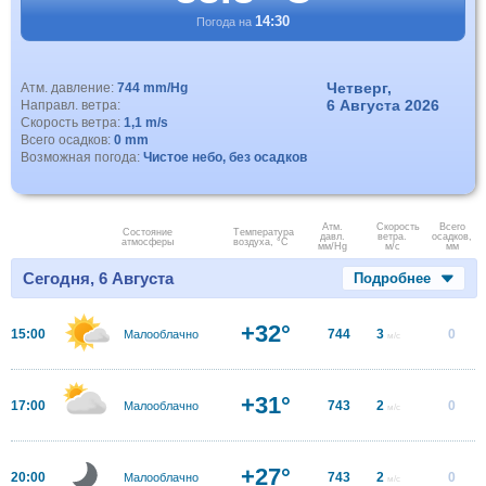
14:30
Погода на
Четверг,
Атм. давление:
744 mm/Hg
6 Августа 2026
Направл. ветра:
Скорость ветра:
1,1 m/s
Всего осадков:
0 mm
Возможная погода:
Чистое небо, без осадков
Атм.
Скорость
Всего
Состояние
Температура
давл.
ветра.
осадков,
атмосферы
воздуха, °C
мм/Hg
м/с
мм
Сегодня, 6 Августа
Подробнее
+32°
15:00
744
3
0
Малооблачно
м/с
+31°
17:00
743
2
0
Малооблачно
м/с
+27°
20:00
743
2
0
Малооблачно
м/с