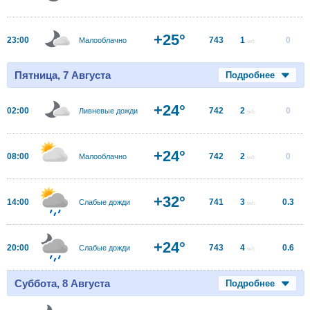
+25°
23:00
743
1
0
Малооблачно
м/с
Пятница, 7 Августа
Подробнее
+24°
02:00
742
2
0
Ливневые дожди
м/с
+24°
08:00
742
2
0
Малооблачно
м/с
+32°
14:00
741
3
0.3
Слабые дожди
м/с
+24°
20:00
743
4
0.6
Слабые дожди
м/с
Суббота, 8 Августа
Подробнее