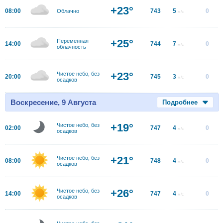
+23°
08:00
743
5
0
Облачно
м/с
+25°
Переменная
14:00
744
7
0
м/с
облачность
+23°
Чистое небо, без
20:00
745
3
0
м/с
осадков
Воскресение, 9 Августа
Подробнее
+19°
Чистое небо, без
02:00
747
4
0
м/с
осадков
+21°
Чистое небо, без
08:00
748
4
0
м/с
осадков
+26°
Чистое небо, без
14:00
747
4
0
м/с
осадков