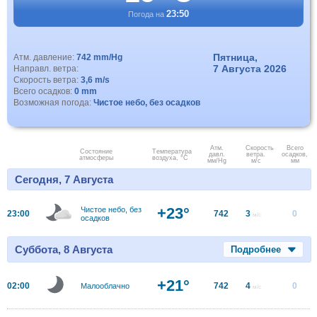
23:50
Погода на
Пятница,
Атм. давление:
742 mm/Hg
7 Августа 2026
Направл. ветра:
Скорость ветра:
3,6 m/s
Всего осадков:
0 mm
Возможная погода:
Чистое небо, без осадков
Атм.
Скорость
Всего
Состояние
Температура
давл.
ветра.
осадков,
атмосферы
воздуха, °C
мм/Hg
м/с
мм
Сегодня, 7 Августа
+23°
Чистое небо, без
23:00
742
3
0
м/с
осадков
Суббота, 8 Августа
Подробнее
+21°
02:00
742
4
0
Малооблачно
м/с