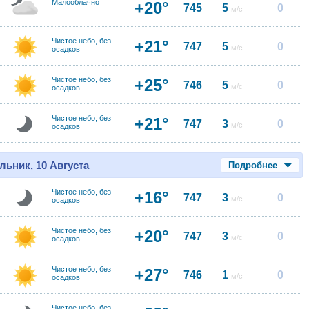
Малооблачно
+20°
745
5
0
м/с
Чистое небо, без
+21°
747
5
0
м/с
осадков
Чистое небо, без
+25°
746
5
0
м/с
осадков
Чистое небо, без
+21°
747
3
0
м/с
осадков
льник, 10 Августа
Подробнее
Чистое небо, без
+16°
747
3
0
м/с
осадков
Чистое небо, без
+20°
747
3
0
м/с
осадков
Чистое небо, без
+27°
746
1
0
м/с
осадков
Чистое небо, без