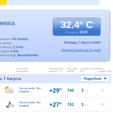
евка
32.4° C
18:20
Погода на
авление:
741 mm/Hg
Пятница,
7 Августа 2026
. ветра:
ть ветра:
2,3 m/s
Прогноз погоды на 10 дней
садков:
0 mm
ная погода:
Малооблачно
Состояние
Температура
Атм. давл.
Скорость ветра.
Всего
атмосферы
воздуха, °C
мм/Hg
м/с
осадков, мм
, 7 Августа
Подробнее
Чистое небо, без
+29°
740
3
0
м/с
осадков
Чистое небо, без
+27°
741
3
0
м/с
осадков