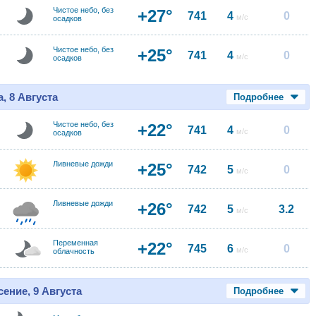
Чистое небо, без
+27°
741
4
0
м/с
осадков
Чистое небо, без
+25°
741
4
0
м/с
осадков
, 8 Августа
Подробнее
Чистое небо, без
+22°
741
4
0
м/с
осадков
Ливневые дожди
+25°
742
5
0
м/с
Ливневые дожди
+26°
742
5
3.2
м/с
Переменная
+22°
745
6
0
м/с
облачность
ение, 9 Августа
Подробнее