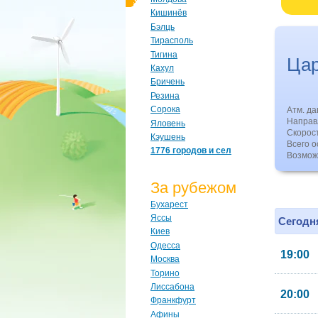
Кишинёв
Бэлць
Тирасполь
Тигина
Цар
Кахул
Бричень
Резина
Сорока
Атм. д
Направл
Яловень
Скорос
Кэушень
Всего о
1776 городов и сел
Возмож
За рубежом
Бухарест
Яссы
Сегодня
Киев
Одесса
19:00
Москва
Торино
Лиссабона
20:00
Франкфурт
Афины