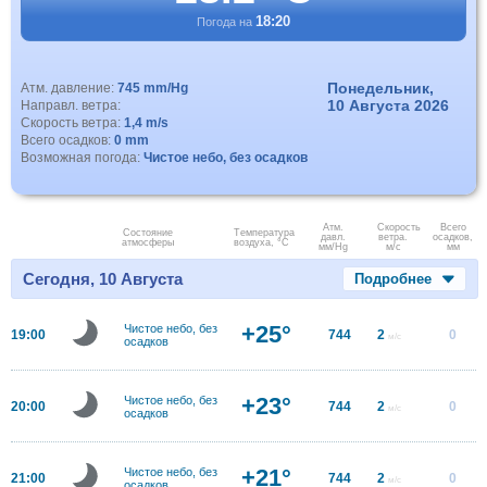
18:20
Погода на
Понедельник,
Атм. давление:
745 mm/Hg
10 Августа 2026
Направл. ветра:
Скорость ветра:
1,4 m/s
Всего осадков:
0 mm
Возможная погода:
Чистое небо, без осадков
Атм.
Скорость
Всего
Состояние
Температура
давл.
ветра.
осадков,
атмосферы
воздуха, °C
мм/Hg
м/с
мм
Сегодня, 10 Августа
Подробнее
+25°
Чистое небо, без
19:00
744
2
0
м/с
осадков
+23°
Чистое небо, без
20:00
744
2
0
м/с
осадков
+21°
Чистое небо, без
21:00
744
2
0
м/с
осадков