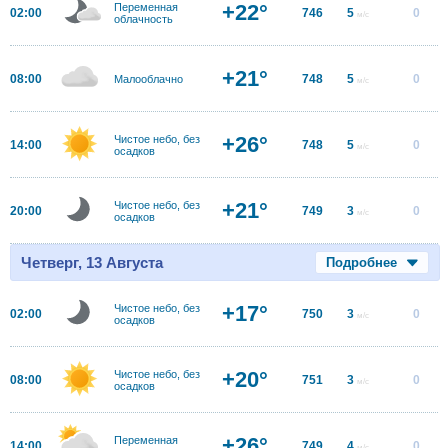
+22°
Переменная
02:00
746
5
0
м/с
облачность
+21°
08:00
748
5
0
Малооблачно
м/с
+26°
Чистое небо, без
14:00
748
5
0
м/с
осадков
+21°
Чистое небо, без
20:00
749
3
0
м/с
осадков
Четверг, 13 Августа
Подробнее
+17°
Чистое небо, без
02:00
750
3
0
м/с
осадков
+20°
Чистое небо, без
08:00
751
3
0
м/с
осадков
+26°
Переменная
14:00
749
4
0
м/с