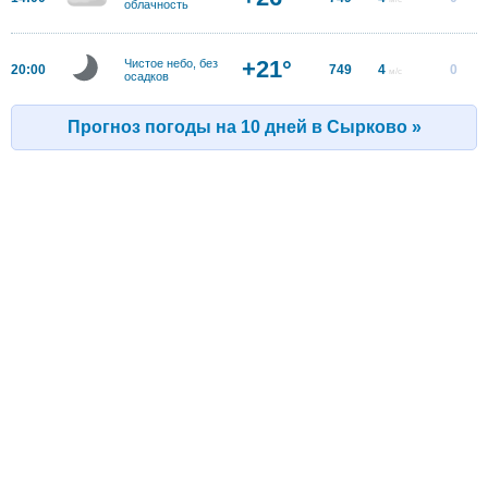
облачность
+21°
Чистое небо, без
20:00
749
4
0
м/с
осадков
Прогноз погоды на 10 дней в Сырково »