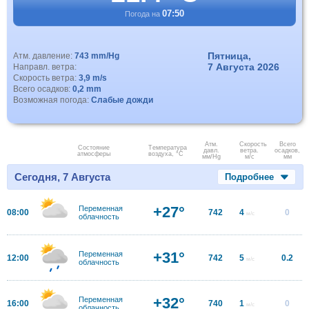
07:50
Погода на
Пятница,
Атм. давление:
743 mm/Hg
7 Августа 2026
Направл. ветра:
Скорость ветра:
3,9 m/s
Всего осадков:
0,2 mm
Возможная погода:
Слабые дожди
Атм.
Скорость
Всего
Состояние
Температура
давл.
ветра.
осадков,
атмосферы
воздуха, °C
мм/Hg
м/с
мм
Сегодня, 7 Августа
Подробнее
+27°
Переменная
08:00
742
4
0
м/с
облачность
+31°
Переменная
12:00
742
5
0.2
м/с
облачность
+32°
Переменная
16:00
740
1
0
м/с
облачность