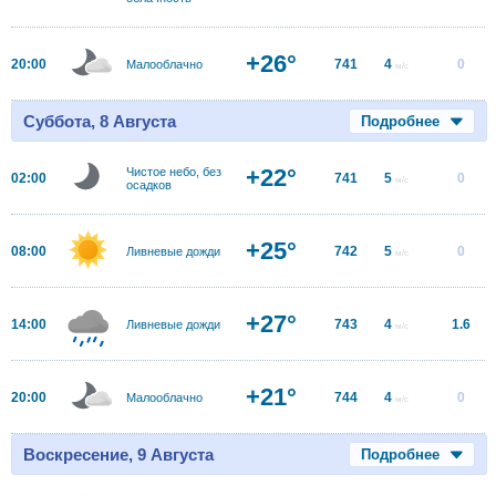
+26°
20:00
741
4
0
Малооблачно
м/с
Суббота, 8 Августа
Подробнее
+22°
Чистое небо, без
02:00
741
5
0
м/с
осадков
+25°
08:00
742
5
0
Ливневые дожди
м/с
+27°
14:00
743
4
1.6
Ливневые дожди
м/с
+21°
20:00
744
4
0
Малооблачно
м/с
Воскресение, 9 Августа
Подробнее