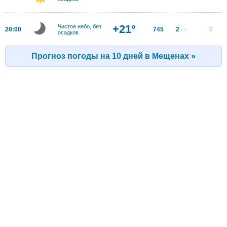
+21°
Чистое небо, без
20:00
745
2
0
м/с
осадков
Прогноз погоды на 10 дней в Мещенах »