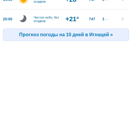
осадков
+21°
Чистое небо, без
20:00
747
3
0
м/с
осадков
Прогноз погоды на 10 дней в Игнацей »