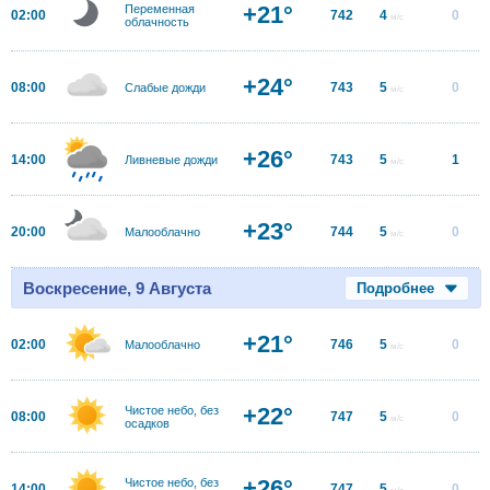
+21°
Переменная
02:00
742
4
0
м/с
облачность
+24°
08:00
743
5
0
Слабые дожди
м/с
+26°
14:00
743
5
1
Ливневые дожди
м/с
+23°
20:00
744
5
0
Малооблачно
м/с
Воскресение, 9 Августа
Подробнее
+21°
02:00
746
5
0
Малооблачно
м/с
+22°
Чистое небо, без
08:00
747
5
0
м/с
осадков
+26°
Чистое небо, без
14:00
747
5
0
м/с