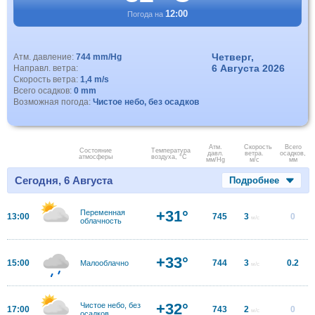
12:00
Погода на
Четверг,
Атм. давление:
744 mm/Hg
6 Августа 2026
Направл. ветра:
Скорость ветра:
1,4 m/s
Всего осадков:
0 mm
Возможная погода:
Чистое небо, без осадков
Атм.
Скорость
Всего
Состояние
Температура
давл.
ветра.
осадков,
атмосферы
воздуха, °C
мм/Hg
м/с
мм
Сегодня, 6 Августа
Подробнее
+31°
Переменная
13:00
745
3
0
м/с
облачность
+33°
15:00
744
3
0.2
Малооблачно
м/с
+32°
Чистое небо, без
17:00
743
2
0
м/с
осадков