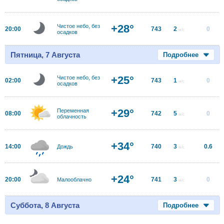
+28°
Чистое небо, без
20:00
743
2
0
м/с
осадков
Пятница, 7 Августа
Подробнее
+25°
Чистое небо, без
02:00
743
1
0
м/с
осадков
+29°
Переменная
08:00
742
5
0
м/с
облачность
+34°
14:00
740
3
0.6
Дождь
м/с
+24°
20:00
741
3
0
Малооблачно
м/с
Суббота, 8 Августа
Подробнее