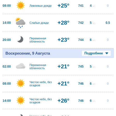
+25°
08:00
741
4
0
Ливневые дожди
м/с
+28°
14:00
742
5
0.5
Слабые дожди
м/с
+23°
Переменная
20:00
744
6
0
м/с
облачность
Воскресение, 9 Августа
Подробнее
+21°
Переменная
02:00
745
5
0
м/с
облачность
+21°
Чистое небо, без
08:00
746
6
0
м/с
осадков
+26°
Чистое небо, без
14:00
746
6
0
м/с
осадков