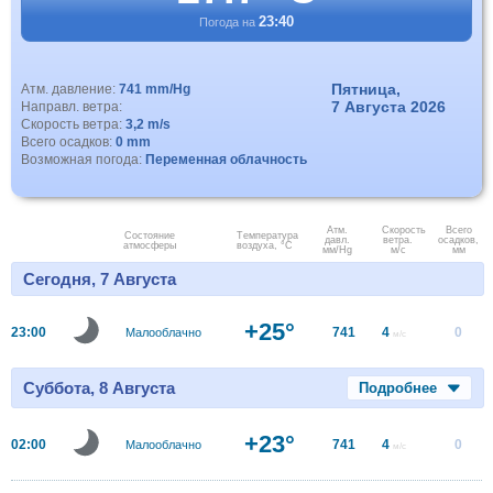
23:40
Погода на
Пятница,
Атм. давление:
741 mm/Hg
7 Августа 2026
Направл. ветра:
Скорость ветра:
3,2 m/s
Всего осадков:
0 mm
Возможная погода:
Переменная облачность
Атм.
Скорость
Всего
Состояние
Температура
давл.
ветра.
осадков,
атмосферы
воздуха, °C
мм/Hg
м/с
мм
Сегодня, 7 Августа
+25°
23:00
741
4
0
Малооблачно
м/с
Суббота, 8 Августа
Подробнее
+23°
02:00
741
4
0
Малооблачно
м/с