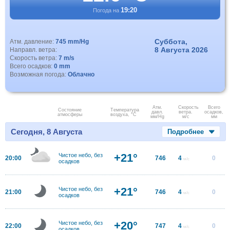
19:20
Погода на
Суббота,
Атм. давление:
745 mm/Hg
8 Августа 2026
Направл. ветра:
Скорость ветра:
7 m/s
Всего осадков:
0 mm
Возможная погода:
Облачно
Атм.
Скорость
Всего
Состояние
Температура
давл.
ветра.
осадков,
атмосферы
воздуха, °C
мм/Hg
м/с
мм
Сегодня, 8 Августа
Подробнее
+21°
Чистое небо, без
20:00
746
4
0
м/с
осадков
+21°
Чистое небо, без
21:00
746
4
0
м/с
осадков
+20°
Чистое небо, без
22:00
747
4
0
м/с
осадков