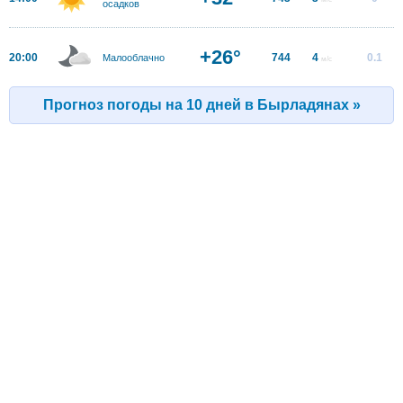
осадков
+26°
20:00
744
4
0.1
Малооблачно
м/с
Прогноз погоды на 10 дней в Бырладянах »