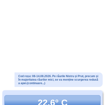
Cod roșu: 08-14.08.2026. Pe râurile Nistru și Prut, precum și
în majoritatea râurilor mici, se va menține scurgerea redusă
a apei.(continuare...)
22.6° C