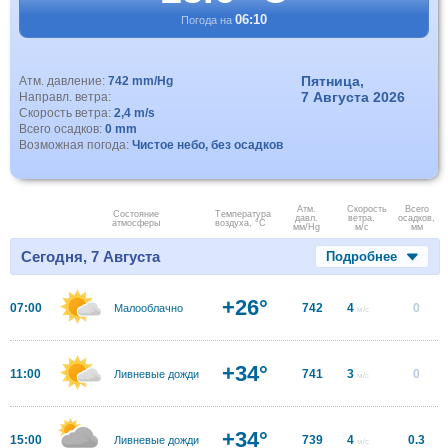
06:10
Погода на
Пятница,
Атм. давление:
742 mm/Hg
7 Августа 2026
Направл. ветра:
Скорость ветра:
2,4 m/s
Всего осадков:
0 mm
Возможная погода:
Чистое небо, без осадков
Атм.
Скорость
Всего
Состояние
Температура
давл.
ветра.
осадков,
атмосферы
воздуха, °C
мм/Hg
м/с
мм
Сегодня, 7 Августа
Подробнее
+26°
07:00
742
4
0
Малооблачно
м/с
+34°
11:00
741
3
0
Ливневые дожди
м/с
+34°
15:00
739
4
0.3
Ливневые дожди
м/с