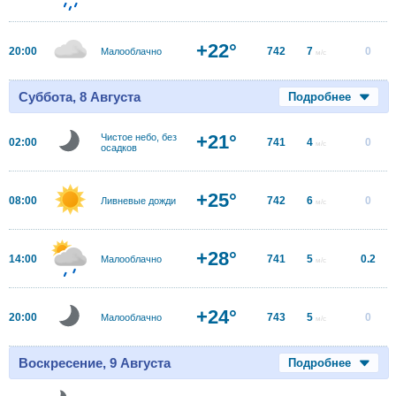
+22°
20:00
742
7
0
Малооблачно
м/с
Суббота, 8 Августа
Подробнее
+21°
Чистое небо, без
02:00
741
4
0
м/с
осадков
+25°
08:00
742
6
0
Ливневые дожди
м/с
+28°
14:00
741
5
0.2
Малооблачно
м/с
+24°
20:00
743
5
0
Малооблачно
м/с
Воскресение, 9 Августа
Подробнее