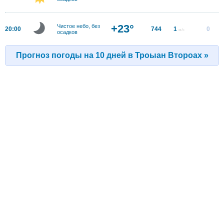
+23°
Чистое небо, без
20:00
744
1
0
м/с
осадков
Прогноз погоды на 10 дней в Троыан Второах »