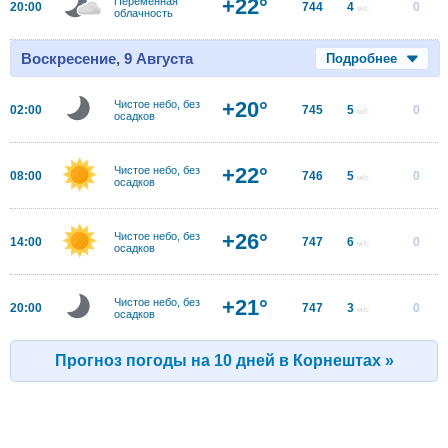
+22°
Переменная
20:00
744
4
0
м/с
облачность
Воскресение, 9 Августа
Подробнее
+20°
Чистое небо, без
02:00
745
5
0
м/с
осадков
+22°
Чистое небо, без
08:00
746
5
0
м/с
осадков
+26°
Чистое небо, без
14:00
747
6
0
м/с
осадков
+21°
Чистое небо, без
20:00
747
3
0
м/с
осадков
Прогноз погоды на 10 дней в Корнештах »