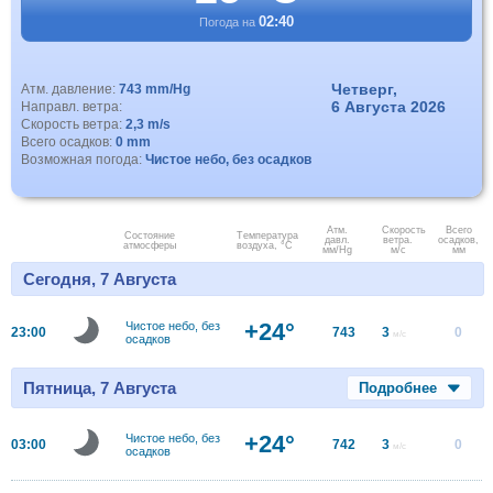
02:40
Погода на
Четверг,
Атм. давление:
743 mm/Hg
6 Августа 2026
Направл. ветра:
Скорость ветра:
2,3 m/s
Всего осадков:
0 mm
Возможная погода:
Чистое небо, без осадков
Атм.
Скорость
Всего
Состояние
Температура
давл.
ветра.
осадков,
атмосферы
воздуха, °C
мм/Hg
м/с
мм
Сегодня, 7 Августа
+24°
Чистое небо, без
23:00
743
3
0
м/с
осадков
Пятница, 7 Августа
Подробнее
+24°
Чистое небо, без
03:00
742
3
0
м/с
осадков