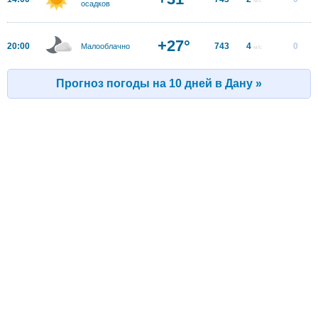
осадков
+27°
20:00
743
4
0
Малооблачно
м/с
Прогноз погоды на 10 дней в Дану »