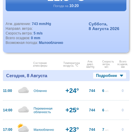
10:20
Погода на
Суббота,
Атм. давление:
743 mm/Hg
8 Августа 2026
Направл. ветра:
Скорость ветра:
5 m/s
Всего осадков:
0 mm
Возможная погода:
Малооблачно
Атм.
Скорость
Всего
Состояние
Температура
давл.
ветра.
осадков,
атмосферы
воздуха, °C
мм/Hg
м/с
мм
Сегодня, 8 Августа
Подробнее
+24°
11:00
744
6
0
Облачно
м/с
+25°
Переменная
14:00
744
6
0
м/с
облачность
+23°
17:00
744
7
0
Малооблачно
м/с