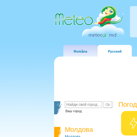
Româna
Русский
Погод
Ваш город
Молдова
Молдова