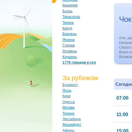
Кишинёв
Бэлць
Чок
Тирасполь
Тигина
Кахул
Бричень
Атм. д
Резина
Направл
Сорока
Скорос
Яловень
Всего о
Кэушень
Возмож
1776 городов и сел
За рубежом
Сегодня
Бухарест
Яссы
Киев
07:00
Одесса
Москва
Торино
11:00
Лиссабона
Франкфурт
Афины
15:00