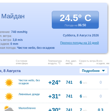
 Майдан
24.5° C
06:50
Погода на
авление:
740 mm/Hg
Суббота,
8 Августа 2026
. ветра:
ть ветра:
3,8 m/s
Прогноз погоды на 10 дней
садков:
0 mm
ная погода:
Чистое небо, без осадков
Состояние
Температура
Атм. давл.
Скорость ветра.
Всего
атмосферы
воздуха, °C
мм/Hg
м/с
осадков, мм
, 8 Августа
Подробнее
Чистое небо, без
+24°
741
6
0
м/с
осадков
Ливневые дожди
+31°
741
6
0
м/с
Малооблачно
+30°
741
7
0.3
м/с