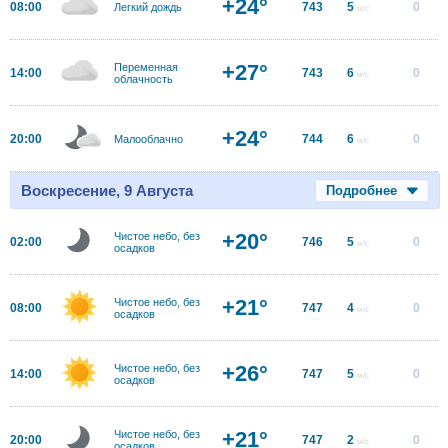
+24°
08:00
743
5
0
Легкий дождь
м/с
+27°
Переменная
14:00
743
6
0
м/с
облачность
+24°
20:00
744
6
0
Малооблачно
м/с
Воскресение, 9 Августа
Подробнее
+20°
Чистое небо, без
02:00
746
5
0
м/с
осадков
+21°
Чистое небо, без
08:00
747
4
0
м/с
осадков
+26°
Чистое небо, без
14:00
747
5
0
м/с
осадков
+21°
Чистое небо, без
20:00
747
2
0
м/с
осадков