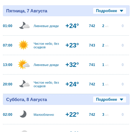
Пятница, 7 Августа
Подробнее
+24°
01:00
742
2
0
Ливневые дожди
м/с
+23°
Чистое небо, без
07:00
743
2
0
м/с
осадков
+32°
13:00
741
1
0
Ливневые дожди
м/с
+24°
Чистое небо, без
20:00
742
1
0
м/с
осадков
Суббота, 8 Августа
Подробнее
+22°
02:00
742
3
0
Малооблачно
м/с