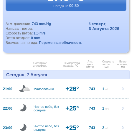
00:30
Погода на
Четверг,
Атм. давление:
743 mm/Hg
6 Августа 2026
Направл. ветра:
Скорость ветра:
1,5 m/s
Всего осадков:
0 mm
Возможная погода:
Переменная облачность
Атм.
Скорость
Всего
Состояние
Температура
давл.
ветра.
осадков,
атмосферы
воздуха, °C
мм/Hg
м/с
мм
Сегодня, 7 Августа
+26°
21:00
743
1
0
Малооблачно
м/с
+25°
Чистое небо, без
22:00
743
1
0
м/с
осадков
+25°
Чистое небо, без
23:00
743
2
0
м/с
осадков