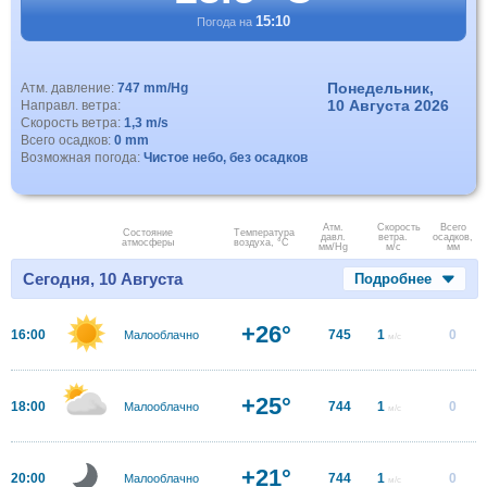
15:10
Погода на
Понедельник,
Атм. давление:
747 mm/Hg
10 Августа 2026
Направл. ветра:
Скорость ветра:
1,3 m/s
Всего осадков:
0 mm
Возможная погода:
Чистое небо, без осадков
Атм.
Скорость
Всего
Состояние
Температура
давл.
ветра.
осадков,
атмосферы
воздуха, °C
мм/Hg
м/с
мм
Сегодня, 10 Августа
Подробнее
+26°
16:00
745
1
0
Малооблачно
м/с
+25°
18:00
744
1
0
Малооблачно
м/с
+21°
20:00
744
1
0
Малооблачно
м/с