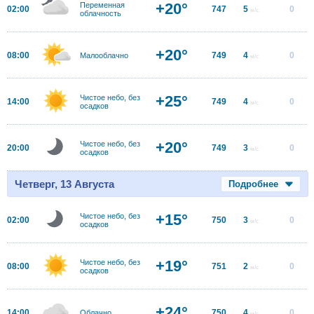
+20°
Переменная
02:00
747
5
0
м/с
облачность
+20°
08:00
749
4
0
Малооблачно
м/с
+25°
Чистое небо, без
14:00
749
4
0
м/с
осадков
+20°
Чистое небо, без
20:00
749
3
0
м/с
осадков
Четверг, 13 Августа
Подробнее
+15°
Чистое небо, без
02:00
750
3
0
м/с
осадков
+19°
Чистое небо, без
08:00
751
2
0
м/с
осадков
+24°
14:00
750
4
0
Облачно
м/с