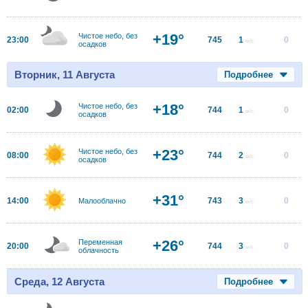
+19°
Чистое небо, без
23:00
745
1
0
м/с
осадков
Вторник, 11 Августа
Подробнее
+18°
Чистое небо, без
02:00
744
1
0
м/с
осадков
+23°
Чистое небо, без
08:00
744
2
0
м/с
осадков
+31°
14:00
743
3
0
Малооблачно
м/с
+26°
Переменная
20:00
744
3
0
м/с
облачность
Среда, 12 Августа
Подробнее