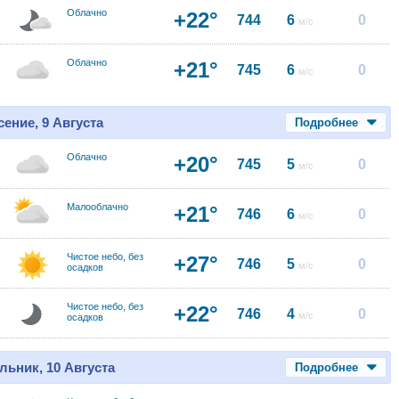
Облачно
+22°
744
6
0
м/с
Облачно
+21°
745
6
0
м/с
ение, 9 Августа
Подробнее
Облачно
+20°
745
5
0
м/с
Малооблачно
+21°
746
6
0
м/с
Чистое небо, без
+27°
746
5
0
м/с
осадков
Чистое небо, без
+22°
746
4
0
м/с
осадков
льник, 10 Августа
Подробнее