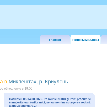
Главная
Регионы Молдовы
а в
Миклештах, р. Криулень
е обновление в
19:00
Cod roșu: 08-14.08.2026. Pe râurile Nistru și Prut, precum și
în majoritatea râurilor mici, se va menține scurgerea redusă
a apei.(continuare...)