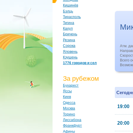
Кишинёв
Бэлць
Тирасполь
Тигина
Ми
Кахул
Бричень
Резина
Сорока
Атм. д
Направл
Яловень
Скорос
Кэушень
Всего о
1776 городов и сел
Возмож
За рубежом
Бухарест
Яссы
Сегодня
Киев
Одесса
19:00
Москва
Торино
Лиссабона
20:00
Франкфурт
Афины