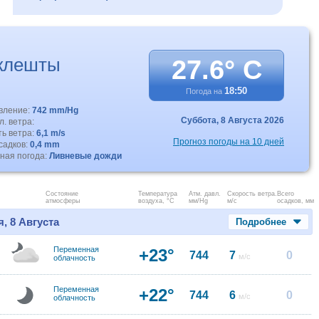
клешты
27.6° C
18:50
Погода на
авление:
742 mm/Hg
Суббота,
8 Августа 2026
. ветра:
ть ветра:
6,1 m/s
Прогноз погоды на 10 дней
садков:
0,4 mm
ная погода:
Ливневые дожди
Состояние
Температура
Атм. давл.
Скорость ветра.
Всего
атмосферы
воздуха, °C
мм/Hg
м/с
осадков, мм
, 8 Августа
Подробнее
Переменная
+23°
744
7
0
м/с
облачность
Переменная
+22°
744
6
0
м/с
облачность