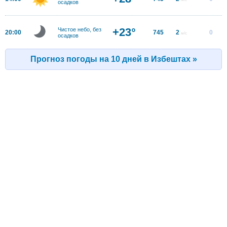
осадков
+23°
Чистое небо, без
20:00
745
2
0
м/с
осадков
Прогноз погоды на 10 дней в Избештах »