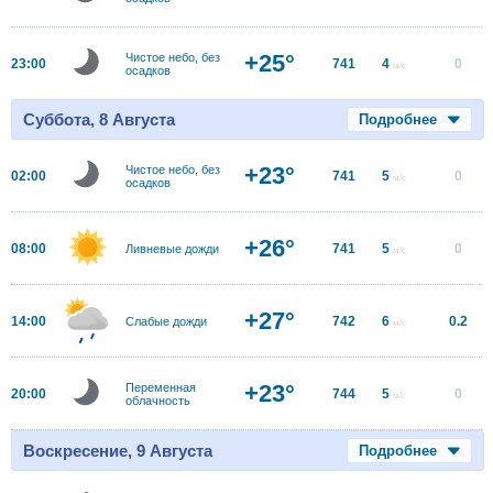
+25°
Чистое небо, без
23:00
741
4
0
м/с
осадков
Суббота, 8 Августа
Подробнее
+23°
Чистое небо, без
02:00
741
5
0
м/с
осадков
+26°
08:00
741
5
0
Ливневые дожди
м/с
+27°
14:00
742
6
0.2
Слабые дожди
м/с
+23°
Переменная
20:00
744
5
0
м/с
облачность
Воскресение, 9 Августа
Подробнее