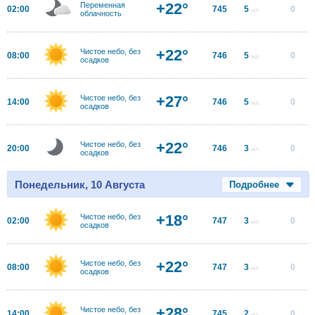
+22°
Переменная
02:00
745
5
0
м/с
облачность
+22°
Чистое небо, без
08:00
746
5
0
м/с
осадков
+27°
Чистое небо, без
14:00
746
5
0
м/с
осадков
+22°
Чистое небо, без
20:00
746
3
0
м/с
осадков
Понедельник, 10 Августа
Подробнее
+18°
Чистое небо, без
02:00
747
3
0
м/с
осадков
+22°
Чистое небо, без
08:00
747
3
0
м/с
осадков
+28°
Чистое небо, без
14:00
745
2
0
м/с