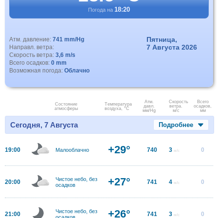
18:20
Погода на
Пятница,
Атм. давление:
741 mm/Hg
7 Августа 2026
Направл. ветра:
Скорость ветра:
3,6 m/s
Всего осадков:
0 mm
Возможная погода:
Облачно
Атм.
Скорость
Всего
Состояние
Температура
давл.
ветра.
осадков,
атмосферы
воздуха, °C
мм/Hg
м/с
мм
Сегодня, 7 Августа
Подробнее
+29°
19:00
740
3
0
Малооблачно
м/с
+27°
Чистое небо, без
20:00
741
4
0
м/с
осадков
+26°
Чистое небо, без
21:00
741
3
0
м/с
осадков