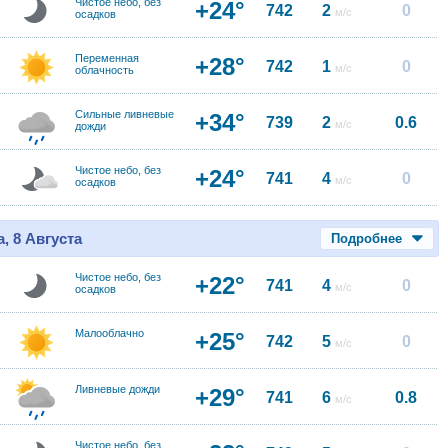
Чистое небо, без
+24°
742
2
0
м/с
осадков
Переменная
+28°
742
1
0
м/с
облачность
Сильные ливневые
+34°
739
2
0.6
м/с
дожди
Чистое небо, без
+24°
741
4
0
м/с
осадков
, 8 Августа
Подробнее
Чистое небо, без
+22°
741
4
0
м/с
осадков
Малооблачно
+25°
742
5
0
м/с
Ливневые дожди
+29°
741
6
0.8
м/с
Чистое небо, без