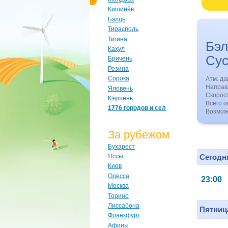
Кишинёв
Бэлць
Тирасполь
Тигина
Бэл
Кахул
Су
Бричень
Резина
Сорока
Атм. д
Направл
Яловень
Скорос
Кэушень
Всего о
1776 городов и сел
Возмож
За рубежом
Бухарест
Сегодня
Яссы
Киев
Одесса
23:00
Москва
Торино
Лиссабона
Пятница
Франкфурт
Афины