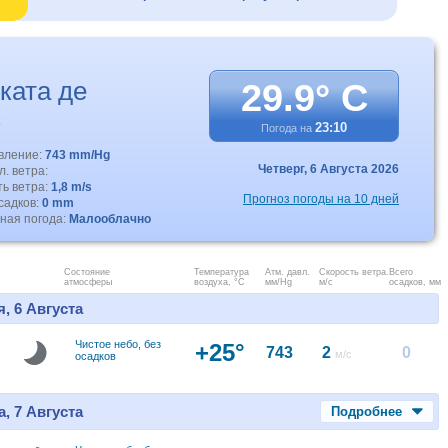
ката де
29.9° C
с
23:10
Погода на
авление:
743 mm/Hg
Четверг,
6 Августа 2026
. ветра:
ть ветра:
1,8 m/s
Прогноз погоды на 10 дней
садков:
0 mm
ная погода:
Малооблачно
Состояние
Температура
Атм. давл.
Скорость ветра.
Всего
атмосферы
воздуха, °C
мм/Hg
м/с
осадков, мм
, 6 Августа
Чистое небо, без
+25°
743
2
0
м/с
осадков
, 7 Августа
Подробнее