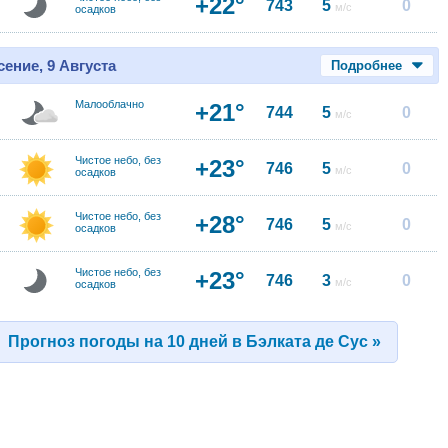
+22°
743
5
0
м/с
осадков
ение, 9 Августа
Подробнее
Малооблачно
+21°
744
5
0
м/с
Чистое небо, без
+23°
746
5
0
м/с
осадков
Чистое небо, без
+28°
746
5
0
м/с
осадков
Чистое небо, без
+23°
746
3
0
м/с
осадков
Прогноз погоды на 10 дней в Бэлката де Сус »