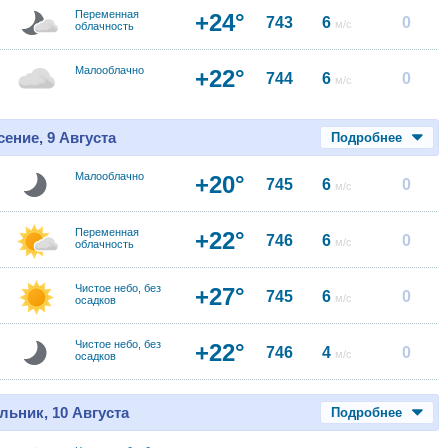
Переменная
+24°
743
6
0
м/с
облачность
Малооблачно
+22°
744
6
0
м/с
ение, 9 Августа
Подробнее
Малооблачно
+20°
745
6
0
м/с
Переменная
+22°
746
6
0
м/с
облачность
Чистое небо, без
+27°
745
6
0
м/с
осадков
Чистое небо, без
+22°
746
4
0
м/с
осадков
льник, 10 Августа
Подробнее