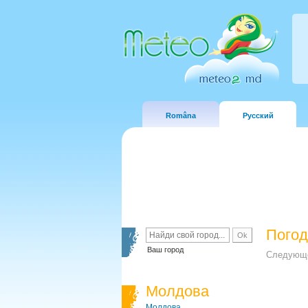
Româna
Русский
Погод
Ваш город
Следующе
Молдова
Молдова