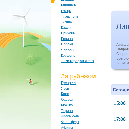
Кишинёв
Бэлць
Тирасполь
Тигина
Ли
Кахул
Бричень
Резина
Сорока
Атм. д
Направл
Яловень
Скорос
Кэушень
Всего о
1776 городов и сел
Возмож
За рубежом
Бухарест
Яссы
Сегодня
Киев
Одесса
15:00
Москва
Торино
Лиссабона
17:00
Франкфурт
Афины