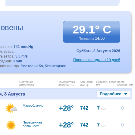
повены
29.1° C
14:50
Погода на
авление:
741 mm/Hg
Суббота,
8 Августа 2026
. ветра:
ть ветра:
5,5 m/s
Прогноз погоды на 10 дней
садков:
0 mm
ная погода:
Чистое небо, без осадков
Состояние
Температура
Атм. давл.
Скорость ветра.
Всего
атмосферы
воздуха, °C
мм/Hg
м/с
осадков, мм
, 8 Августа
Подробнее
Малооблачно
+28°
742
7
0
м/с
Переменная
+28°
742
7
0
м/с
облачность