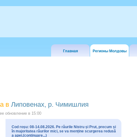
Главная
Регионы Молдовы
а в
Липовенах, р. Чимишлия
е обновление в
15:00
Cod roșu: 08-14.08.2026. Pe râurile Nistru și Prut, precum și
în majoritatea râurilor mici, se va menține scurgerea redusă
a apei.(continuare...)