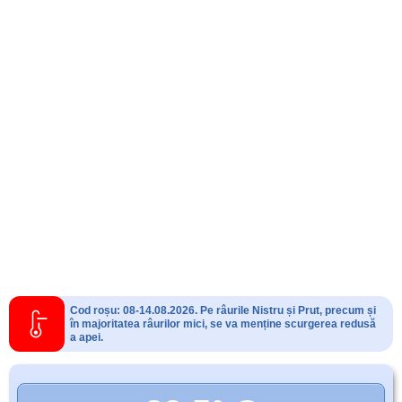
Cod roșu: 08-14.08.2026. Pe râurile Nistru și Prut, precum și
în majoritatea râurilor mici, se va menține scurgerea redusă
a apei.