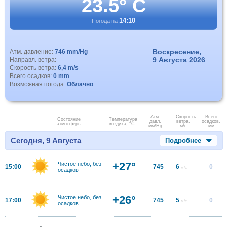
23.5° C
14:10
Погода на
Воскресение,
Атм. давление:
746 mm/Hg
9 Августа 2026
Направл. ветра:
Скорость ветра:
6,4 m/s
Всего осадков:
0 mm
Возможная погода:
Облачно
Атм.
Скорость
Всего
Состояние
Температура
давл.
ветра.
осадков,
атмосферы
воздуха, °C
мм/Hg
м/с
мм
Сегодня, 9 Августа
Подробнее
+27°
Чистое небо, без
15:00
745
6
0
м/с
осадков
+26°
Чистое небо, без
17:00
745
5
0
м/с
осадков