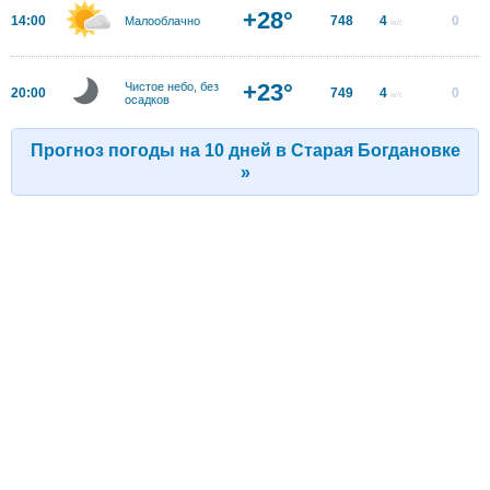
+28°
14:00
748
4
0
Малооблачно
м/с
+23°
Чистое небо, без
20:00
749
4
0
м/с
осадков
Прогноз погоды на 10 дней в Старая Богдановке
»