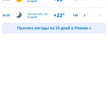
осадков
+22°
Чистое небо, без
20:00
748
3
0
м/с
осадков
Прогноз погоды на 10 дней в Реваке »