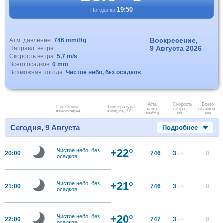
19:50
Погода на
Воскресение,
Атм. давление:
746 mm/Hg
9 Августа 2026
Направл. ветра:
Скорость ветра:
5,7 m/s
Всего осадков:
0 mm
Возможная погода:
Чистое небо, без осадков
Атм.
Скорость
Всего
Состояние
Температура
давл.
ветра.
осадков,
атмосферы
воздуха, °C
мм/Hg
м/с
мм
Сегодня, 9 Августа
Подробнее
+22°
Чистое небо, без
20:00
746
3
0
м/с
осадков
+21°
Чистое небо, без
21:00
746
3
0
м/с
осадков
+20°
Чистое небо, без
22:00
747
3
0
м/с
осадков