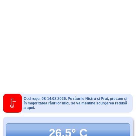
Cod roșu: 08-14.08.2026. Pe râurile Nistru și Prut, precum și
în majoritatea râurilor mici, se va menține scurgerea redusă
a apei.
26.5° C