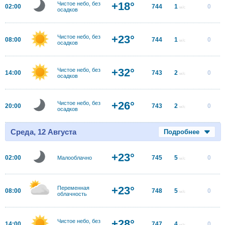
+18°
Чистое небо, без
02:00
744
1
0
м/с
осадков
+23°
Чистое небо, без
08:00
744
1
0
м/с
осадков
+32°
Чистое небо, без
14:00
743
2
0
м/с
осадков
+26°
Чистое небо, без
20:00
743
2
0
м/с
осадков
Среда, 12 Августа
Подробнее
+23°
02:00
745
5
0
Малооблачно
м/с
+23°
Переменная
08:00
748
5
0
м/с
облачность
+28°
Чистое небо, без
14:00
747
4
0
м/с