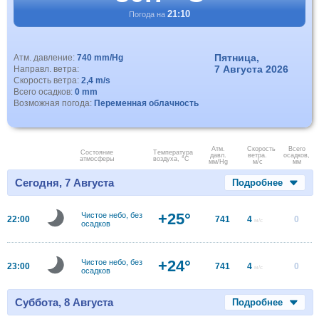
21:10
Погода на
Пятница,
Атм. давление:
740 mm/Hg
7 Августа 2026
Направл. ветра:
Скорость ветра:
2,4 m/s
Всего осадков:
0 mm
Возможная погода:
Переменная облачность
Атм.
Скорость
Всего
Состояние
Температура
давл.
ветра.
осадков,
атмосферы
воздуха, °C
мм/Hg
м/с
мм
Сегодня, 7 Августа
Подробнее
+25°
Чистое небо, без
22:00
741
4
0
м/с
осадков
+24°
Чистое небо, без
23:00
741
4
0
м/с
осадков
Суббота, 8 Августа
Подробнее