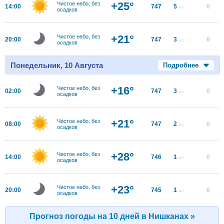
+25°
Чистое небо, без
14:00
747
5
0
м/с
осадков
+21°
Чистое небо, без
20:00
747
3
0
м/с
осадков
Понедельник, 10 Августа
Подробнее
+16°
Чистое небо, без
02:00
747
3
0
м/с
осадков
+21°
Чистое небо, без
08:00
747
2
0
м/с
осадков
+28°
Чистое небо, без
14:00
746
1
0
м/с
осадков
+23°
Чистое небо, без
20:00
745
1
0
м/с
осадков
Прогноз погоды на 10 дней в Нишканах »