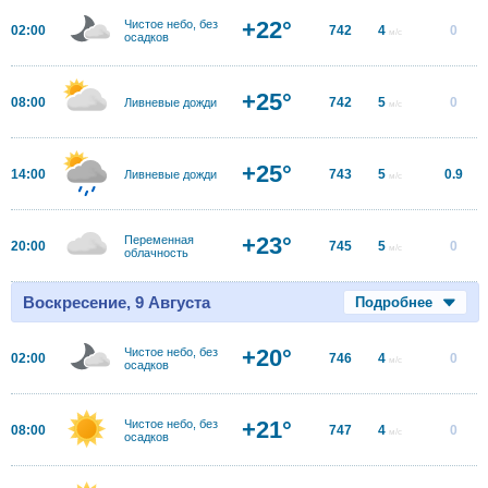
+22°
Чистое небо, без
02:00
742
4
0
м/с
осадков
+25°
08:00
742
5
0
Ливневые дожди
м/с
+25°
14:00
743
5
0.9
Ливневые дожди
м/с
+23°
Переменная
20:00
745
5
0
м/с
облачность
Воскресение, 9 Августа
Подробнее
+20°
Чистое небо, без
02:00
746
4
0
м/с
осадков
+21°
Чистое небо, без
08:00
747
4
0
м/с
осадков