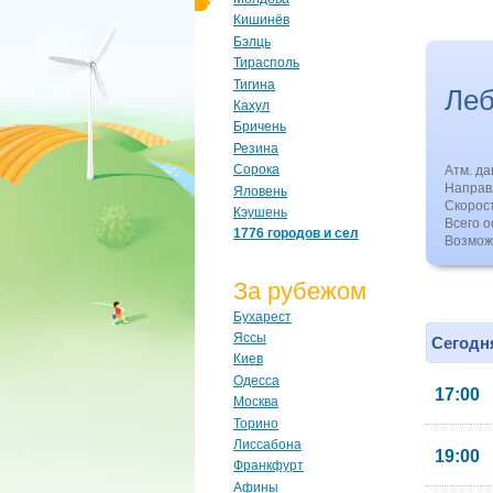
Кишинёв
Бэлць
Тирасполь
Тигина
Леб
Кахул
Бричень
Резина
Сорока
Атм. д
Направл
Яловень
Скорос
Кэушень
Всего о
1776 городов и сел
Возмож
За рубежом
Бухарест
Яссы
Сегодня
Киев
Одесса
17:00
Москва
Торино
Лиссабона
19:00
Франкфурт
Афины