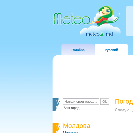
Româna
Русский
Погод
Ваш город
Следующе
Молдова
Молдова