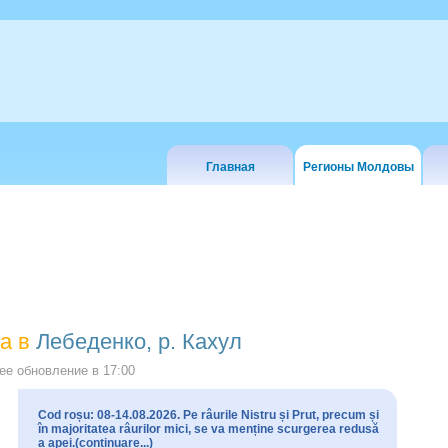
Главная
Регионы Молдовы
а в
Лебеденко, р. Кахул
е обновление в
17:00
Cod roșu: 08-14.08.2026. Pe râurile Nistru și Prut, precum și
în majoritatea râurilor mici, se va menține scurgerea redusă
a apei.(continuare...)