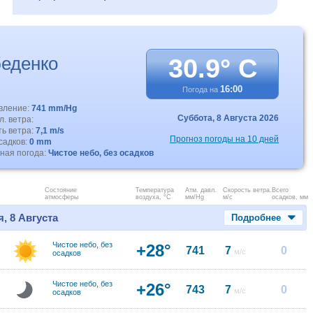
еденко
30.9° C
16:00
Погода на
авление:
741 mm/Hg
Суббота,
8 Августа 2026
. ветра:
ть ветра:
7,1 m/s
Прогноз погоды на 10 дней
садков:
0 mm
ная погода:
Чистое небо, без осадков
Состояние
Температура
Атм. давл.
Скорость ветра.
Всего
атмосферы
воздуха, °C
мм/Hg
м/с
осадков, мм
, 8 Августа
Подробнее
Чистое небо, без
+28°
741
7
0
м/с
осадков
Чистое небо, без
+26°
743
7
0
м/с
осадков