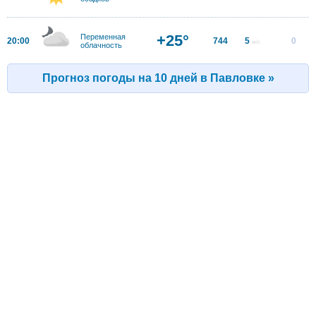
+25°
Переменная
20:00
744
5
0
м/с
облачность
Прогноз погоды на 10 дней в Павловке »