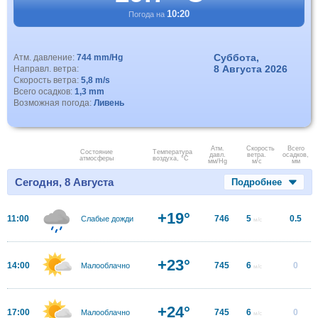
10:20
Погода на
Суббота,
Атм. давление:
744 mm/Hg
8 Августа 2026
Направл. ветра:
Скорость ветра:
5,8 m/s
Всего осадков:
1,3 mm
Возможная погода:
Ливень
Атм.
Скорость
Всего
Состояние
Температура
давл.
ветра.
осадков,
атмосферы
воздуха, °C
мм/Hg
м/с
мм
Сегодня, 8 Августа
Подробнее
+19°
11:00
746
5
0.5
Слабые дожди
м/с
+23°
14:00
745
6
0
Малооблачно
м/с
+24°
17:00
745
6
0
Малооблачно
м/с