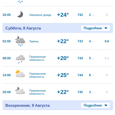
+24°
20:00
742
2
0
Ливневые дожди
м/с
Суббота, 8 Августа
Подробнее
+22°
02:00
743
4
0.6
Ливень
м/с
+20°
Переменная
08:00
744
5
0.1
м/с
облачность
+25°
Переменная
14:00
744
6
0
м/с
облачность
+22°
Переменная
20:00
745
3
0
м/с
облачность
Воскресение, 9 Августа
Подробнее