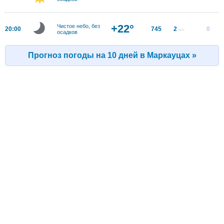
+22°
Чистое небо, без
20:00
745
2
0
м/с
осадков
Прогноз погоды на 10 дней в Маркауцах »