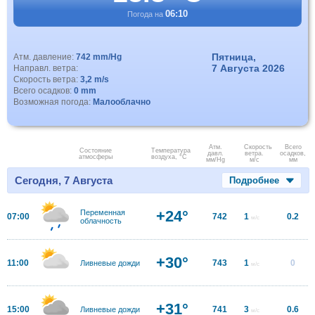
06:10
Погода на
Пятница,
Атм. давление:
742 mm/Hg
7 Августа 2026
Направл. ветра:
Скорость ветра:
3,2 m/s
Всего осадков:
0 mm
Возможная погода:
Малооблачно
Атм.
Скорость
Всего
Состояние
Температура
давл.
ветра.
осадков,
атмосферы
воздуха, °C
мм/Hg
м/с
мм
Сегодня, 7 Августа
Подробнее
+24°
Переменная
07:00
742
1
0.2
м/с
облачность
+30°
11:00
743
1
0
Ливневые дожди
м/с
+31°
15:00
741
3
0.6
Ливневые дожди
м/с