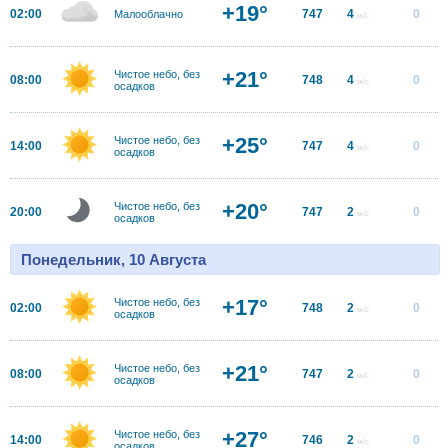
+19°
02:00
747
4
0
Малооблачно
м/с
+21°
Чистое небо, без
08:00
748
4
0
м/с
осадков
+25°
Чистое небо, без
14:00
747
4
0
м/с
осадков
+20°
Чистое небо, без
20:00
747
2
0
м/с
осадков
Понедельник, 10 Августа
+17°
Чистое небо, без
02:00
748
2
0
м/с
осадков
+21°
Чистое небо, без
08:00
747
2
0
м/с
осадков
+27°
Чистое небо, без
14:00
746
2
0
м/с
осадков