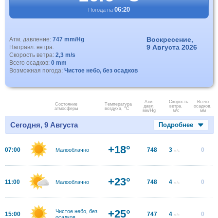
06:20
Погода на
Воскресение,
Атм. давление:
747 mm/Hg
9 Августа 2026
Направл. ветра:
Скорость ветра:
2,3 m/s
Всего осадков:
0 mm
Возможная погода:
Чистое небо, без осадков
Атм.
Скорость
Всего
Состояние
Температура
давл.
ветра.
осадков,
атмосферы
воздуха, °C
мм/Hg
м/с
мм
Сегодня, 9 Августа
Подробнее
+18°
07:00
748
3
0
Малооблачно
м/с
+23°
11:00
748
4
0
Малооблачно
м/с
+25°
Чистое небо, без
15:00
747
4
0
м/с
осадков