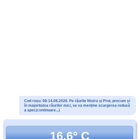
Cod roșu: 08-14.08.2026. Pe râurile Nistru și Prut, precum și
în majoritatea râurilor mici, se va menține scurgerea redusă
a apei.(continuare...)
16.6° C