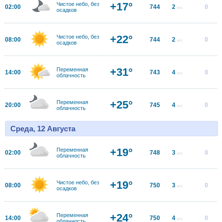
+17°
Чистое небо, без
02:00
744
2
0
м/с
осадков
+22°
Чистое небо, без
08:00
744
2
0
м/с
осадков
+31°
Переменная
14:00
743
4
0
м/с
облачность
+25°
Переменная
20:00
745
4
0
м/с
облачность
Среда, 12 Августа
+19°
Переменная
02:00
748
3
0
м/с
облачность
+19°
Чистое небо, без
08:00
750
3
0
м/с
осадков
+24°
Переменная
14:00
750
4
0
м/с
облачность