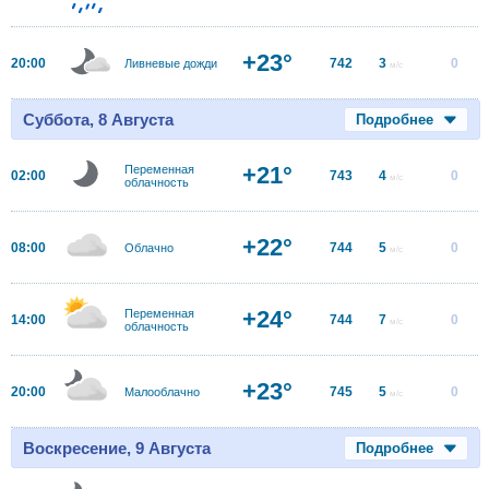
+23°
20:00
742
3
0
Ливневые дожди
м/с
Суббота, 8 Августа
Подробнее
+21°
Переменная
02:00
743
4
0
м/с
облачность
+22°
08:00
744
5
0
Облачно
м/с
+24°
Переменная
14:00
744
7
0
м/с
облачность
+23°
20:00
745
5
0
Малооблачно
м/с
Воскресение, 9 Августа
Подробнее