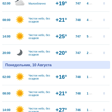
+19°
02:00
747
4
0
Малооблачно
м/с
+21°
Чистое небо, без
08:00
748
4
0
м/с
осадков
+25°
Чистое небо, без
14:00
747
5
0
м/с
осадков
+20°
Чистое небо, без
20:00
747
2
0
м/с
осадков
Понедельник, 10 Августа
+16°
Чистое небо, без
02:00
748
1
0
м/с
осадков
+21°
Чистое небо, без
08:00
748
1
0
м/с
осадков
+27°
Чистое небо, без
14:00
746
1
0
м/с
осадков