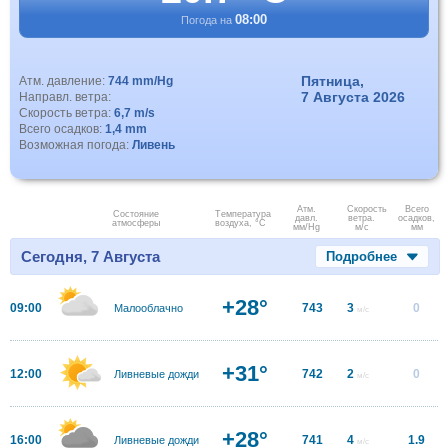
08:00
Погода на
Пятница,
Атм. давление:
744 mm/Hg
7 Августа 2026
Направл. ветра:
Скорость ветра:
6,7 m/s
Всего осадков:
1,4 mm
Возможная погода:
Ливень
Атм.
Скорость
Всего
Состояние
Температура
давл.
ветра.
осадков,
атмосферы
воздуха, °C
мм/Hg
м/с
мм
Сегодня, 7 Августа
Подробнее
+28°
09:00
743
3
0
Малооблачно
м/с
+31°
12:00
742
2
0
Ливневые дожди
м/с
+28°
16:00
741
4
1.9
Ливневые дожди
м/с