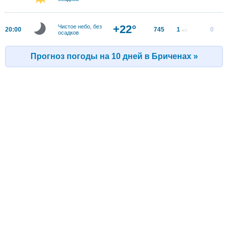
+22°
Чистое небо, без
20:00
745
1
0
м/с
осадков
Прогноз погоды на 10 дней в Бриченах »