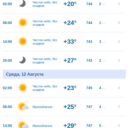
+20°
Чистое небо, без
02:00
744
2
0
м/с
осадков
+24°
Чистое небо, без
08:00
744
1
0
м/с
осадков
+33°
Чистое небо, без
14:00
743
3
0
м/с
осадков
+27°
Чистое небо, без
20:00
743
2
0
м/с
осадков
Среда, 12 Августа
+23°
Чистое небо, без
02:00
745
4
0
м/с
осадков
+25°
08:00
747
4
0
Малооблачно
м/с
+29°
14:00
747
5
0
Малооблачно
м/с