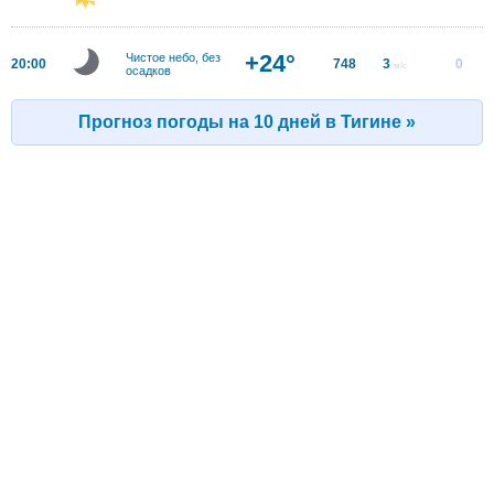
+24°
Чистое небо, без
20:00
748
3
0
м/с
осадков
Прогноз погоды на 10 дней в Тигине »