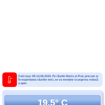
Cod roșu: 08-14.08.2026. Pe râurile Nistru și Prut, precum și
în majoritatea râurilor mici, se va menține scurgerea redusă
a apei.
19.5° C