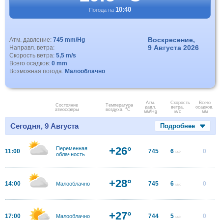
10:40
Погода на
Воскресение,
Атм. давление:
745 mm/Hg
9 Августа 2026
Направл. ветра:
Скорость ветра:
5,5 m/s
Всего осадков:
0 mm
Возможная погода:
Малооблачно
Атм.
Скорость
Всего
Состояние
Температура
давл.
ветра.
осадков,
атмосферы
воздуха, °C
мм/Hg
м/с
мм
Сегодня, 9 Августа
Подробнее
+26°
Переменная
11:00
745
6
0
м/с
облачность
+28°
14:00
745
6
0
Малооблачно
м/с
+27°
17:00
744
5
0
Малооблачно
м/с