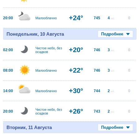
+24°
20:00
745
4
0
Малооблачно
м/с
Понедельник, 10 Августа
Подробнее
+20°
Чистое небо, без
02:00
746
3
0
м/с
осадков
+22°
08:00
746
3
0
Малооблачно
м/с
+30°
14:00
744
2
0
Малооблачно
м/с
+26°
Чистое небо, без
20:00
743
2
0
м/с
осадков
Вторник, 11 Августа
Подробнее