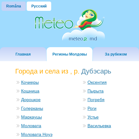
Româna
Русский
Главная
Регионы Молдовы
За рубежом
Города и села из , р.
Дубэсарь
Кочиеры
Оксентия
Кошница
Пырыта
Дороцкое
Погребя
Голерканы
Роги
Маркауцы
Устье
Моловата
Васильевка
Моловата Ноуэ