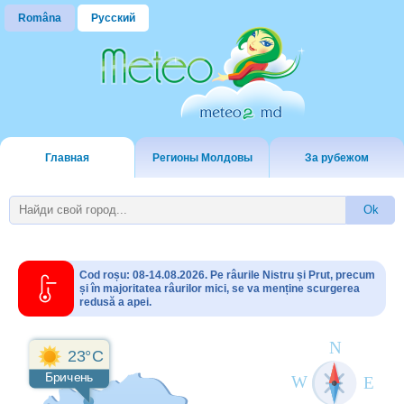
Româna
Русский
Главная
Регионы Молдовы
За рубежом
Cod roșu: 08-14.08.2026. Pe râurile Nistru și Prut, precum
și în majoritatea râurilor mici, se va menține scurgerea
redusă a apei.
23°C
Бричень