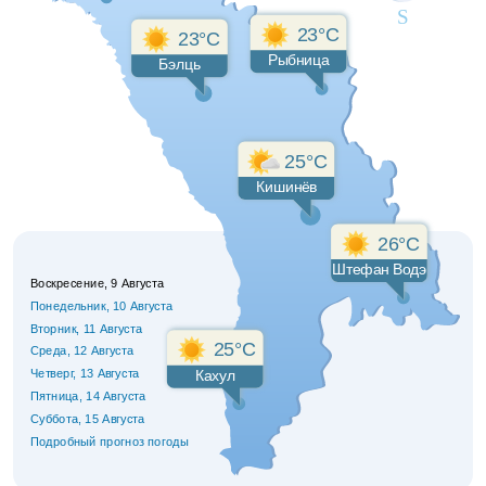
23°C
23°C
Рыбница
Бэлць
25°C
Кишинёв
26°C
Штефан Водэ
Воскресение, 9 Августа
Понедельник
, 10 Августа
Вторник
, 11 Августа
25°C
Среда
, 12 Августа
Четверг
, 13 Августа
Кахул
Пятница
, 14 Августа
Суббота
, 15 Августа
Подробный прогноз погоды