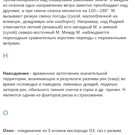
из сезонов одно направление ветра заметно преобладает над
другими, а при смене сезона меняется на 120—180°. М.
вызывают резкую смену погоды (сухой, малооблачной на
влажную, дождливую или наоборот). Например, над Индией
отмечается летний (влажный) юго-западный М. и зимний
(сухой) северо-восточный М. Между М. наблюдаются
переходные сравнительно короткие периоды с переменными
ветрами.
Н
Наводнение
- временное затопление значительной
территории, возникающее в результате разлива рек (озер) во
время половодья и паводков, ливневых дождей, ледяных
заторов рек, обильного таяния снегов в горах и др. причин. Н.
является одним из факторов риска в страховании.
О
Озон
- соединение из 3 атомов кислорода O3; газ с резким