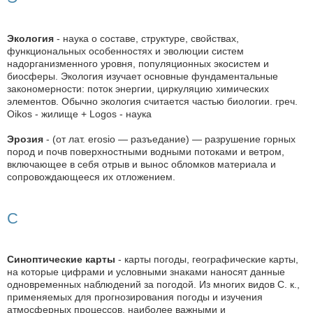
Экология
- наука о составе, структуре, свойствах,
функциональных особенностях и эволюции систем
надорганизменного уровня, популяционных экосистем и
биосферы. Экология изучает основные фундаментальные
закономерности: поток энергии, циркуляцию химических
элементов. Обычно экология считается частью биологии. греч.
Oikos - жилище + Logos - наука
Эрозия
- (от лат. erosio — разъедание) — разрушение горных
пород и почв поверхностными водными потоками и ветром,
включающее в себя отрыв и вынос обломков материала и
сопровождающееся их отложением.
C
Синоптические карты
- карты погоды, географические карты,
на которые цифрами и условными знаками наносят данные
одновременных наблюдений за погодой. Из многих видов С. к.,
применяемых для прогнозирования погоды и изучения
атмосферных процессов, наиболее важными и