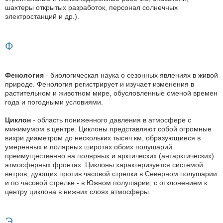
шахтеры открытых разработок, персонал солнечных
электростанций и др.).
Ф
Фенология
- биологическая наука о сезонных явлениях в живой
природе. Фенология регистрирует и изучает изменения в
растительном и животном мире, обусловленные сменой времен
года и погодными условиями.
Циклон
- область пониженного давления в атмосфере с
минимумом в центре. Циклоны представляют собой огромные
вихри диаметром до нескольких тысяч км, образующиеся в
умеренных и полярных широтах обоих полушарий
преимущественно на полярных и арктических (антарктических)
атмосферных фронтах. Циклоны характеризуется системой
ветров, дующих против часовой стрелки в Северном полушарии
и по часовой стрелке - в Южном полушарии, с отклонением к
центру циклона в нижних слоях атмосферы.
Э