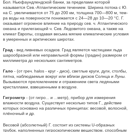
Бол. Ньюфаундлендской банки, за пределами которой
называется Сев.-Атлантическим течением. Ширина потока с Ю.
на С. увеличивается от 75 до 200 км, толщина 700—800 м, тем-
ра воды на поверхности понижается с 24—28 до 10—20 °С. Г.
оказывает огромное влияние на природу сев. ч. Атлантического
океана и прилегающей ч. Сев. Ледовитого океана, а также на
климат Европы, создавая весьма мягкие климатические условия
в умеренных и арктических широтах.
Град
- вид ливневых осадков. Град является частицами льда
шарообразной или неправильной формы (градин) размером от
миллиметра до нескольких сантиметров.
Гало
- (от греч. halos - круг - диск), светлые круги, дуги, столбы,
пятна, наблюдаемые вокруг или вблизи дисков Солнца и Луны.
Вызываются преломлением и отражением света ледяными
кристаллами, взвешенными в воздухе.
Гигрометр
- (от гигро... и ...метр), прибор для измерения
влажности воздуха. Существует несколько типов Г., действие
которых основано на различных принципах: весовой, волосной,
плёночный и др.
Весовой (абсолютный) Г. состоит из системы U-образных
трубок, наполненных гигроскопическим веществом, способным