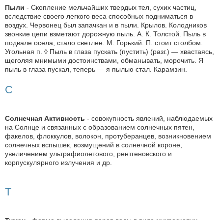
Пыли
- Скопление мельчайших твердых тел, сухих частиц,
вследствие своего легкого веса способных подниматься в
воздух. Червонец был запачкан и в пыли. Крылов. Колодников
звонкие цепи взметают дорожную пыль. А. К. Толстой. Пыль в
подвале осела, стало светлее. М. Горький. П. стоит столбом.
Угольная п. ◊ Пыль в глаза пускать (пустить) (разг.) — хвастаясь,
щеголяя мнимыми достоинствами, обманывать, морочить. Я
пыль в глаза пускал, теперь — я пылью стал. Карамзин.
С
Солнечная Активность
- совокупность явлений, наблюдаемых
на Солнце и связанных с образованием солнечных пятен,
факелов, флоккулов, волокон, протуберанцев, возникновением
солнечных вспышек, возмущений в солнечной короне,
увеличением ультрафиолетового, рентгеновского и
корпускулярного излучения и др.
Т