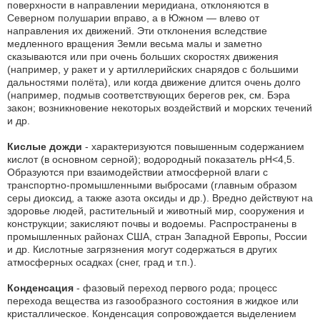
поверхности в направлении меридиана, отклоняются в
Северном полушарии вправо, а в Южном — влево от
направления их движений. Эти отклонения вследствие
медленного вращения Земли весьма малы и заметно
сказываются или при очень больших скоростях движения
(например, у ракет и у артиллерийских снарядов с большими
дальностями полёта), или когда движение длится очень долго
(например, подмыв соответствующих берегов рек, см. Бэра
закон; возникновение некоторых воздействий и морских течений
и др.
Кислые дожди
- характеризуются повышенным содержанием
кислот (в основном серной); водородный показатель pH<4,5.
Образуются при взаимодействии атмосферной влаги с
транспортно-промышленными выбросами (главным образом
серы диоксид, а также азота оксиды и др.). Вредно действуют на
здоровье людей, растительный и животный мир, сооружения и
конструкции; закисляют почвы и водоемы. Распространены в
промышленных районах США, стран Западной Европы, России
и др. Кислотные загрязнения могут содержаться в других
атмосферных осадках (снег, град и т.п.).
Конденсация
- фазовый переход первого рода; процесс
перехода вещества из газообразного состояния в жидкое или
кристаллическое. Конденсация сопровождается выделением