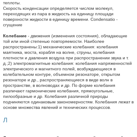
теплоты.
Скорость конденсации определяется числом молекул,
переходящих из пара в жидкость на единицу площади
поверхности жидкости в единицу времени. Condensatio -
сгущение
Колебание
- движения (изменения состояния), обладающие
той или иной степенью повторяемости. Наиболее
распространены:1) механические колебания: колебания
маятника, моста, корабля на волне, струны, колебания
плотности и давления воздуха при распространении звука и т.
д.;2) электромагнитные колебания: колебания напряженностей
электрического и магнитного полей, возбуждающиеся в
колебательном контуре, объемном резонаторе, открытом
резонаторе и др., распространяющиеся в виде волн в
пространстве, в волноводах и др. По форме колебания
различают гармонические колебания, прямоугольные,
пилообразные и др. Колебания различной природы
подчиняются одинаковым закономерностям. Колебания лежат в
основе множества явлений и технических процессов.
Л