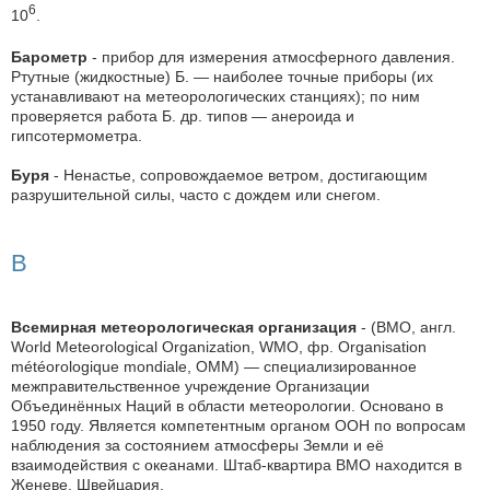
6
10
.
Барометр
- прибор для измерения атмосферного давления.
Ртутные (жидкостные) Б. — наиболее точные приборы (их
устанавливают на метеорологических станциях); по ним
проверяется работа Б. др. типов — анероида и
гипсотермометра.
Буря
- Ненастье, сопровождаемое ветром, достигающим
разрушительной силы, часто с дождем или снегом.
В
Всемирная метеорологическая организация
- (ВМО, англ.
World Meteorological Organization, WMO, фр. Organisation
météorologique mondiale, OMM) — специализированное
межправительственное учреждение Организации
Объединённых Наций в области метеорологии. Основано в
1950 году. Является компетентным органом ООН по вопросам
наблюдения за состоянием атмосферы Земли и её
взаимодействия с океанами. Штаб-квартира ВМО находится в
Женеве, Швейцария.