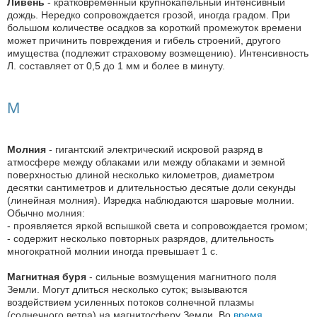
Ливень
- кратковременный крупнокапельный интенсивный
дождь. Нередко сопровождается грозой, иногда градом. При
большом количестве осадков за короткий промежуток времени
может причинить повреждения и гибель строений, другого
имущества (подлежит страховому возмещению). Интенсивность
Л. составляет от 0,5 до 1 мм и более в минуту.
М
Молния
- гигантский электрический искровой разряд в
атмосфере между облаками или между облаками и земной
поверхностью длиной несколько километров, диаметром
десятки сантиметров и длительностью десятые доли секунды
(линейная молния). Изредка наблюдаются шаровые молнии.
Обычно молния:
- проявляется яркой вспышкой света и сопровождается громом;
- содержит несколько повторных разрядов, длительность
многократной молнии иногда превышает 1 с.
Магнитная буря
- сильные возмущения магнитного поля
Земли. Могут длиться несколько суток; вызываются
воздействием усиленных потоков солнечной плазмы
(солнечного ветра) на магнитосферу Земли. Во
время