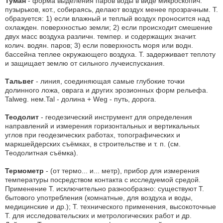
Туман
- форма выделения паров воды в виде микроскопич.
пузырьков, кот., собираясь, делают воздух менее прозрачным. Т.
образуется: 1) если влажный и теплый воздух проносится над
охлажден. поверхностью земли; 2) если происходит смешение
двух масс воздуха различн. темпер. и содержащих значит.
колич. водян. паров; 3) если поверхность моря или водн.
бассейна теплее окружающего воздуха. Т. задерживает теплоту
и защищает землю от сильного лучеиспускания.
Тальвег
- линия, соединяющая самые глубокие точки
долинного ложа, оврага и других эрозионных форм рельефа.
Talweg. нем.Tal - долина + Weg - путь, дорога.
Теодолит
- геодезический инструмент для определения
направлений и измерения горизонтальных и вертикальных
углов при геодезических работах, топографических и
маркшейдерских съёмках, в строительстве и т. п. (см.
Теодолитная съёмка).
Термометр
- (от термо... и... метр), прибор для измерения
температуры посредством контакта с исследуемой средой.
Применение Т. исключительно разнообразно: существуют Т.
бытового употребления (комнатные, для воздуха и воды,
медицинские и др.); Т. технического применения, высокоточные
Т. для исследовательских и метрологических работ и др.