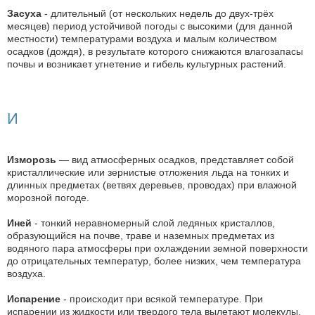
Засуха
- длительный (от нескольких недель до двух-трёх
месяцев) период устойчивой погоды с высокими (для данной
местности) температурами воздуха и малым количеством
осадков (дождя), в результате которого снижаются влагозапасы
почвы и возникает угнетение и гибель культурных растений.
И
Изморозь
— вид атмосферных осадков, представляет собой
кристаллические или зернистые отложения льда на тонких и
длинных предметах (ветвях деревьев, проводах) при влажной
морозной погоде.
Иней
- тонкий неравномерный слой ледяных кристаллов,
образующийся на почве, траве и наземных предметах из
водяного пара атмосферы при охлаждении земной поверхности
до отрицательных температур, более низких, чем температура
воздуха.
Испарение
- происходит при всякой температуре. При
испарении из жидкости или твердого тела вылетают молекулы,