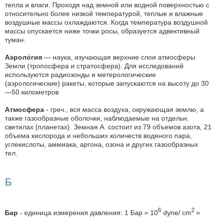
тепла и влаги. Проходя над земной или водной поверхностью с
относительно более низкой температурой, теплые и влажные
воздушные массы охлаждаются. Когда температура воздушной
массы опускается ниже точки росы, образуется адвективный
туман.
Аэроло́гия
— наука, изучающая верхние слои атмосферы
Земли (тропосфера и стратосфера). Для исследований
используются радиозонды и метерологические
(аэрологические) ракеты, которые запускаются на высоту до 30
—50 километров
Атмосфера
- греч., вся масса воздуха, окружающая землю, а
также газообразные оболочки, наблюдаемые на отдельн.
светилах (планетах). Земная А. состоит из 79 объемов азота, 21
объема кислорода и небольших количеств водяного пара,
углекислоты, аммиака, аргона, озона и других газообразных
тел.
Б
6
2
Бар
- единица измерения давления: 1 Бар = 10
dyne/ cm
=