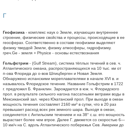
Г
Геофизика
- комплекс наук о Земле, изучающих внутреннее
строение, физические свойства и процессы, происходящие в ее
геосферах. Соответственно в составе геофизики выделяют
физику твердой Земли, физику атмосферы, гидрофизику.
греч.Ge - земля + Physice - основы естествознания
Гольфстрим
- (Gulf Stream), система тёплых течений в сев. ч.
Атлантического океана, распространяющихся на 10 тыс. км от
п-ова Флорида до о-вов Шпицберген и Новая Земля.
Обнаружено испанскими мореплавателями в начале XVI в. и
называлось Флоридское течение. Название Гольфстрим в 1722
г. предложил Б. Франклин. Зарождается в юж. ч. Флоридского
прол. в результате сильного нагона пассатными ветрами воды в
Мексиканский зал. через Юкатанский прол. При выходе в океан
мощность течения составляет 2160 км³ в сутки, что в 20 раз
превышает расход всех рек земного шара. Выходя в океан,
соединяется с Антильским течением и на 38° с.ш. его мощность
вырастает более чем втрое. Далее Г. движется со скоростью 6—
10 км/ч на С. вдоль Атлантического побережья Сев. Америки до