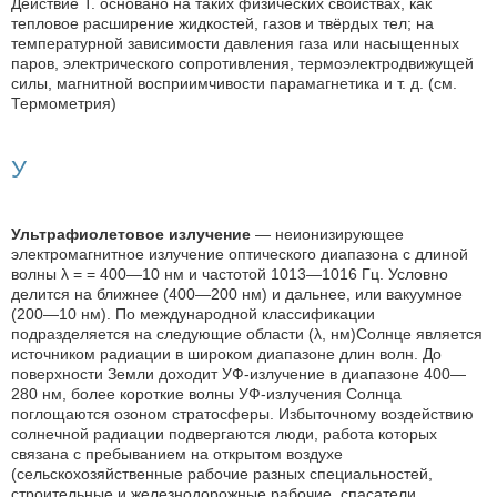
Действие Т. основано на таких физических свойствах, как
тепловое расширение жидкостей, газов и твёрдых тел; на
температурной зависимости давления газа или насыщенных
паров, электрического сопротивления, термоэлектродвижущей
силы, магнитной восприимчивости парамагнетика и т. д. (см.
Термометрия)
У
Ультрафиолетовое излучение
— неионизирующее
электромагнитное излучение оптического диапазона с длиной
волны λ = = 400—10 нм и частотой 1013—1016 Гц. Условно
делится на ближнее (400—200 нм) и дальнее, или вакуумное
(200—10 нм). По международной классификации
подразделяется на следующие области (λ, нм)Солнце является
источником радиации в широком диапазоне длин волн. До
поверхности Земли доходит УФ-излучение в диапазоне 400—
280 нм, более короткие волны УФ-излучения Солнца
поглощаются озоном стратосферы. Избыточному воздействию
солнечной радиации подвергаются люди, работа которых
связана с пребыванием на открытом воздухе
(сельскохозяйственные рабочие разных специальностей,
строительные и железнодорожные рабочие, спасатели,