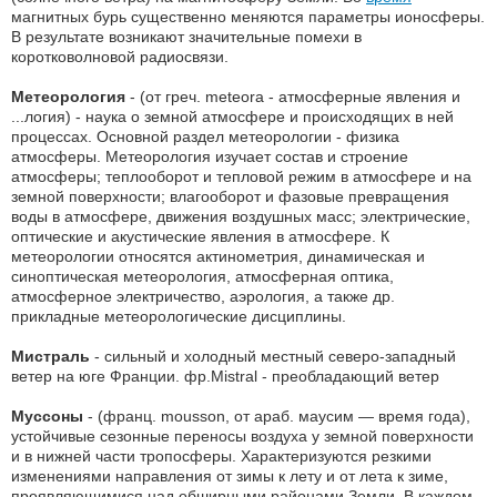
магнитных бурь существенно меняются параметры ионосферы.
В результате возникают значительные помехи в
коротковолновой радиосвязи.
Метеорология
- (от греч. meteora - атмосферные явления и
...логия) - наука о земной атмосфере и происходящих в ней
процессах. Основной раздел метеорологии - физика
атмосферы. Метеорология изучает состав и строение
атмосферы; теплооборот и тепловой режим в атмосфере и на
земной поверхности; влагооборот и фазовые превращения
воды в атмосфере, движения воздушных масс; электрические,
оптические и акустические явления в атмосфере. К
метеорологии относятся актинометрия, динамическая и
синоптическая метеорология, атмосферная оптика,
атмосферное электричество, аэрология, а также др.
прикладные метеорологические дисциплины.
Мистраль
- сильный и холодный местный северо-западный
ветер на юге Франции. фр.Mistral - преобладающий ветер
Муссоны
- (франц. mousson, от араб. маусим — время года),
устойчивые сезонные переносы воздуха у земной поверхности
и в нижней части тропосферы. Характеризуются резкими
изменениями направления от зимы к лету и от лета к зиме,
проявляющимися над обширными районами Земли. В каждом