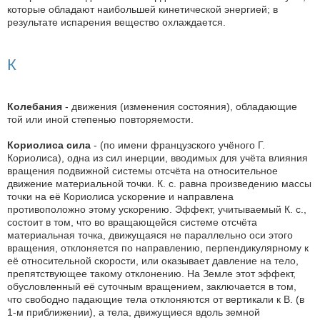
которые обладают наибольшей кинетической энергией; в
результате испарения вещество охлаждается.
К
Колебания
- движения (изменения состояния), обладающие
той или иной степенью повторяемости.
Кориолиса сила
- (по имени французского учёного Г.
Кориолиса), одна из сил инерции, вводимых для учёта влияния
вращения подвижной системы отсчёта на относительное
движение материальной точки. К. с. равна произведению массы
точки на её Кориолиса ускорение и направлена
противоположно этому ускорению. Эффект, учитываемый К. с.,
состоит в том, что во вращающейся системе отсчёта
материальная точка, движущаяся не параллельно оси этого
вращения, отклоняется по направлению, перпендикулярному к
её относительной скорости, или оказывает давление на тело,
препятствующее такому отклонению. На Земле этот эффект,
обусловленный её суточным вращением, заключается в том,
что свободно падающие тела отклоняются от вертикали к В. (в
1-м приближении), а тела, движущиеся вдоль земной